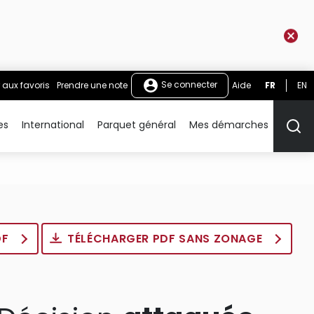
Se connecter
 aux favoris
Prendre une note
Aide
FR
EN
es
International
Parquet général
Mes démarches
Rech
DF
TÉLÉCHARGER PDF SANS ZONAGE