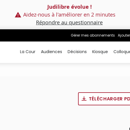
Judilibre évolue !
Aidez-nous à l'améliorer en 2 minutes
Répondre au questionnaire
Gérer mes abonnements
Ajouter
La Cour
Audiences
Décisions
Kiosque
Colloqu
TÉLÉCHARGER P