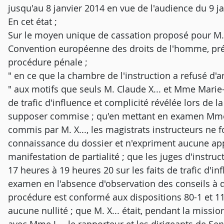
jusqu'au 8 janvier 2014 en vue de l'audience du 9 ja
En cet état ;
Sur le moyen unique de cassation proposé pour M. X...
Convention européenne des droits de l'homme, prél
procédure pénale ;
" en ce que la chambre de l'instruction a refusé d
" aux motifs que seuls M. Claude X... et Mme Marie-
de trafic d'influence et complicité révélée lors de la 
supposer commise ; qu'en mettant en examen Mme J.
commis par M. X..., les magistrats instructeurs ne 
connaissance du dossier et n'expriment aucune appr
manifestation de partialité ; que les juges d'instruc
17 heures à 19 heures 20 sur les faits de trafic d'i
examen en l'absence d'observation des conseils à q
procédure est conformé aux dispositions 80-1 et 1
aucune nullité ; que M. X... était, pendant la miss