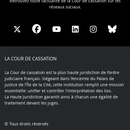
Retrouvez toute l’actualité de la Cour de cassation sur les
réseaux sociaux.
Share
Share
Share
Share
Sha
Share
on
on
on
on
on
on
Facebook
X
Youtube
LinkedIn
Instagram
Blue
play
LA COUR DE CASSATION
La Cour de cassation est la plus haute juridiction de l’ordre
judiciaire français. Siégeant dans l’enceinte du Palais de
justice de l'Île de la Cité, cette institution remplit une mission
essentielle: unifier et contrôler l'interprétation des lois.
La Haute Juridiction garantit ainsi à chacun une égalité de
traitement devant les juges.
© Tous droits réservés