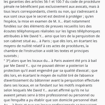
les garanties des articles 56-1 et 100-7 du code de procédure
pénale ne bénéficient pas exclusivement aux avocats, mais à
tous leurs correspondants, clients ou non, qui s'adressant à
eux sont ceux que le secret est destiné à protéger ; qu'en
l'espèce, la mise en examen de M. X... était notamment
fondées sur des éléments de preuves recueillis lors des
écoutes téléphoniques réalisées sur les lignes téléphoniques
attribuées à Me David Y... ainsi que lors de la perquisition de
son cabinet situé au... à Paris ; que dès lors, en écartant les
moyens de nullité relatif à ces actes de procédures, la
chambre de l'instruction a violé les textes et principes
susvisés ;
" 3°) alors que les locaux du... à Paris avaient été pris à bail
par Me David Y... qui ne pouvait dénier a posteriori la
protection qu'il avait engendré par sa qualité d'avocat ; que
dès lors, en écartant le moyen de nullité tiré de l'absence
d'avertissement du bâtonnier avant la perquisition effectuée
dans ses locaux, en se fondant sur les motifs inopérants
selon lesquels Me David Y... aurait affirmé qu'ils ne lui
avaient jamais servi à titre professionnel ou personnel ou
que l'enquête a pu établir que son domicile personnel était
Av ... à Paris et que ses locaux professionnels se trouvaient...