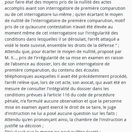
pour faire état des moyens pris de la nullité des actes
accomplis avant son interrogatoire de première comparution
ou de cet interrogatoire lui-même ; qu'en écartant le moyen
de nullité de l'interrogatoire de première comparution, motif
pris de ce qu'aucune contestation n'avait été élevée au
moment même de cet interrogatoire sur l'irrégularité des
conditions dans lesquelles il se déroulait, l'arrêt attaqué a
violé le texte susvisé, ensemble les droits de la défense " ;
Attendu que, pour écarter le moyen de nullité, proposé par
M. X..., pris de l'irrégularité de sa mise en examen en raison
de l'absence au dossier, lors de son interrogatoire de
première comparution, du contenu des écoutes
téléphoniques auxquelles il avait été précédemment procédé,
l'arrêt relève que, lors de cet acte, son avocat, qui avait été en
mesure de consulter l'intégralité du dossier dans les
conditions prévues à l'article 116 du code de procédure
pénale, n'a formulé aucune observation et que la personne
mise en examen ayant exercé le droit de se taire, le juge
d'instruction ne lui a posé aucune question sur les faits ;
Attendu qu'en prononçant ainsi, la chambre de l'instruction a
justifié sa décision ;
D'où il suit que le moyen ne peut qu'être écarté ;