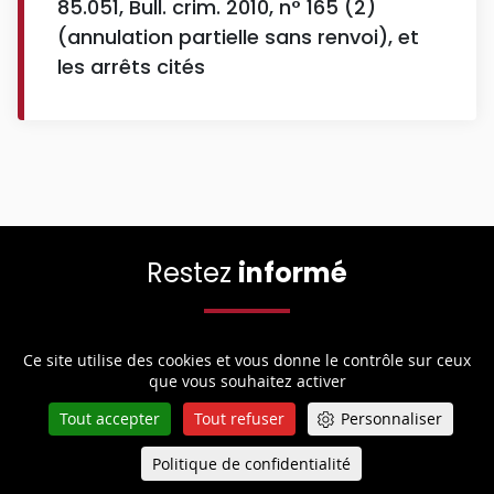
85.051, Bull. crim. 2010, n° 165 (2)
(annulation partielle sans renvoi), et
les arrêts cités
Restez
informé
Ce site utilise des cookies et vous donne le contrôle sur ceux
Restez informé en personnalisant vos alertes et
que vous souhaitez activer
notifications. Abonnez-vous à toutes nos actualités.
Tout accepter
Tout refuser
Personnaliser
Politique de confidentialité
Queue-Fair
Menu