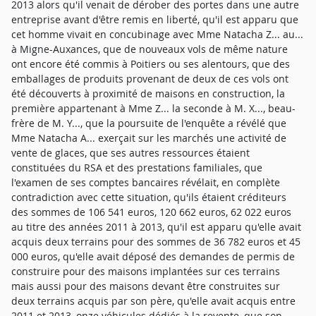
2013 alors qu'il venait de dérober des portes dans une autre
entreprise avant d'être remis en liberté, qu'il est apparu que
cet homme vivait en concubinage avec Mme Natacha Z... au...
à Migne-Auxances, que de nouveaux vols de même nature
ont encore été commis à Poitiers ou ses alentours, que des
emballages de produits provenant de deux de ces vols ont
été découverts à proximité de maisons en construction, la
première appartenant à Mme Z... la seconde à M. X..., beau-
frère de M. Y..., que la poursuite de l'enquête a révélé que
Mme Natacha A... exerçait sur les marchés une activité de
vente de glaces, que ses autres ressources étaient
constituées du RSA et des prestations familiales, que
l'examen de ses comptes bancaires révélait, en complète
contradiction avec cette situation, qu'ils étaient créditeurs
des sommes de 106 541 euros, 120 662 euros, 62 022 euros
au titre des années 2011 à 2013, qu'il est apparu qu'elle avait
acquis deux terrains pour des sommes de 36 782 euros et 45
000 euros, qu'elle avait déposé des demandes de permis de
construire pour des maisons implantées sur ces terrains
mais aussi pour des maisons devant être construites sur
deux terrains acquis par son père, qu'elle avait acquis entre
2011 et 2013, onze véhicules dédiés à la revente, que son