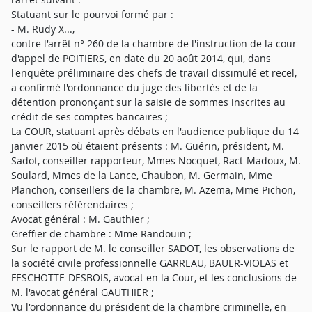
Statuant sur le pourvoi formé par :
- M. Rudy X...,
contre l'arrêt n° 260 de la chambre de l'instruction de la cour
d'appel de POITIERS, en date du 20 août 2014, qui, dans
l'enquête préliminaire des chefs de travail dissimulé et recel,
a confirmé l'ordonnance du juge des libertés et de la
détention prononçant sur la saisie de sommes inscrites au
crédit de ses comptes bancaires ;
La COUR, statuant après débats en l'audience publique du 14
janvier 2015 où étaient présents : M. Guérin, président, M.
Sadot, conseiller rapporteur, Mmes Nocquet, Ract-Madoux, M.
Soulard, Mmes de la Lance, Chaubon, M. Germain, Mme
Planchon, conseillers de la chambre, M. Azema, Mme Pichon,
conseillers référendaires ;
Avocat général : M. Gauthier ;
Greffier de chambre : Mme Randouin ;
Sur le rapport de M. le conseiller SADOT, les observations de
la société civile professionnelle GARREAU, BAUER-VIOLAS et
FESCHOTTE-DESBOIS, avocat en la Cour, et les conclusions de
M. l'avocat général GAUTHIER ;
Vu l'ordonnance du président de la chambre criminelle, en