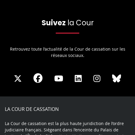
Suivez
la Cour
Retrouvez toute l’actualité de la Cour de cassation sur les
réseaux sociaux.
Share
Share
Share
Share
Sha
Share
on
on
on
on
on
on
Facebook
X
Youtube
LinkedIn
Instagram
Blue
play
LA COUR DE CASSATION
La Cour de cassation est la plus haute juridiction de l’ordre
judiciaire français. Siégeant dans l’enceinte du Palais de