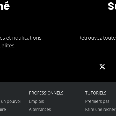
mé
S
s et notifications.
Retrouvez toute 
alités.
Sha
on
X
PROFESSIONNELS
TUTORIELS
 un pourvoi
Emplois
Premiers pas
aire
Alternances
Faire une reche