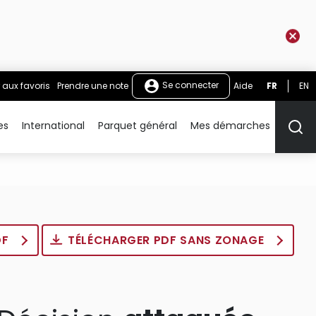
Se connecter
 aux favoris
Prendre une note
Aide
FR
EN
es
International
Parquet général
Mes démarches
Rech
DF
TÉLÉCHARGER PDF SANS ZONAGE