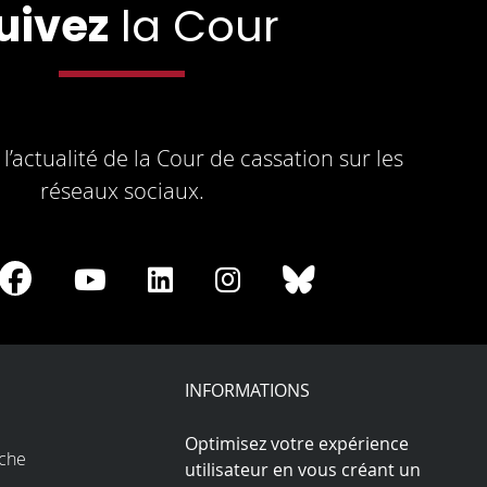
uivez
la Cour
l’actualité de la Cour de cassation sur les
réseaux sociaux.
re
Share
Share
Share
Share
Share
on
on
on
on
on
Facebook
Youtube
LinkedIn
Instagram
Bluesky
play
INFORMATIONS
Optimisez votre expérience
rche
utilisateur en vous créant un