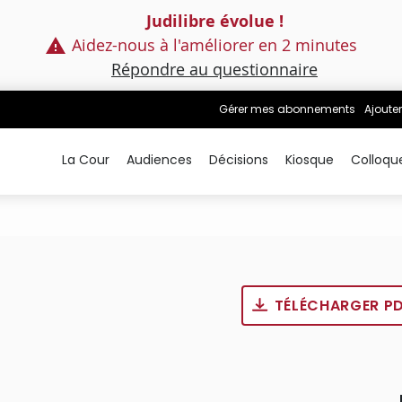
Judilibre évolue !
Aidez-nous à l'améliorer en 2 minutes
Répondre au questionnaire
Gérer mes abonnements
Ajouter
La Cour
Audiences
Décisions
Kiosque
Colloqu
TÉLÉCHARGER P