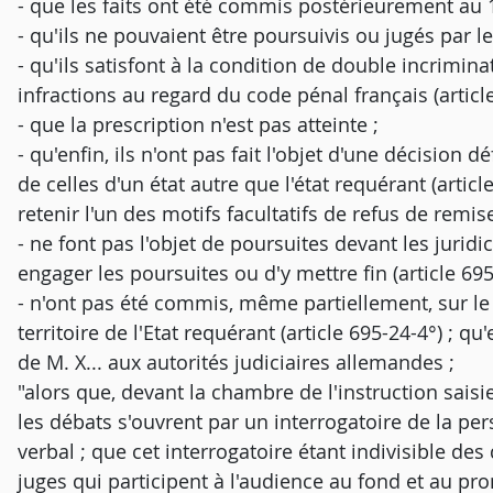
- que les faits ont été commis postérieurement au
- qu'ils ne pouvaient être poursuivis ou jugés par les
- qu'ils satisfont à la condition de double incrimina
infractions au regard du code pénal français (article
- que la prescription n'est pas atteinte ;
- qu'enfin, ils n'ont pas fait l'objet d'une décision d
de celles d'un état autre que l'état requérant (articl
retenir l'un des motifs facultatifs de refus de remise
- ne font pas l'objet de poursuites devant les juridi
engager les poursuites ou d'y mettre fin (article 695
- n'ont pas été commis, même partiellement, sur le te
territoire de l'Etat requérant (article 695-24-4°) ; 
de M. X... aux autorités judiciaires allemandes ;
"alors que, devant la chambre de l'instruction sais
les débats s'ouvrent par un interrogatoire de la pe
verbal ; que cet interrogatoire étant indivisible de
juges qui participent à l'audience au fond et au pro