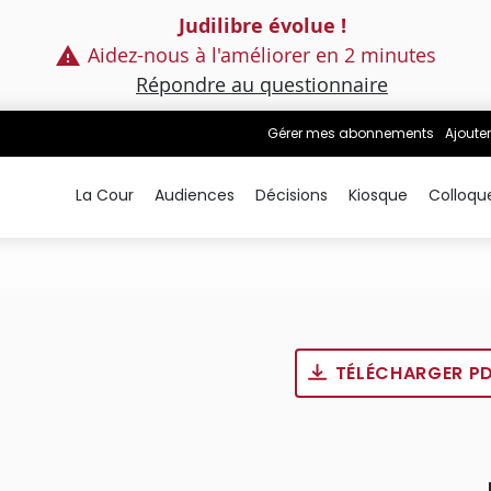
Judilibre évolue !
Aidez-nous à l'améliorer en 2 minutes
Répondre au questionnaire
Gérer mes abonnements
Ajouter
La Cour
Audiences
Décisions
Kiosque
Colloqu
TÉLÉCHARGER P