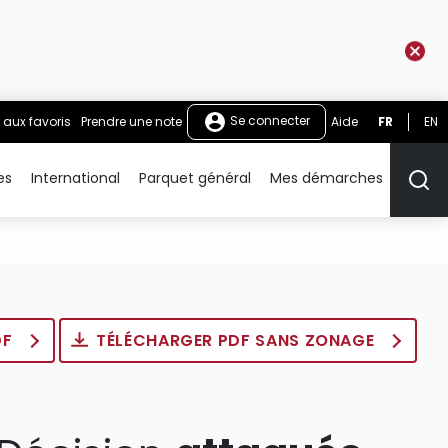
Se connecter
 aux favoris
Prendre une note
Aide
FR
EN
es
International
Parquet général
Mes démarches
Rech
DF
TÉLÉCHARGER PDF SANS ZONAGE