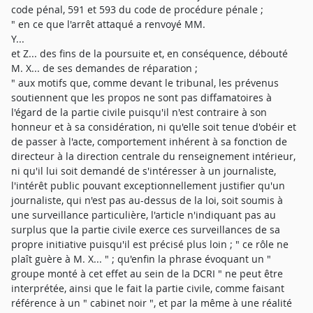
code pénal, 591 et 593 du code de procédure pénale ;
" en ce que l'arrêt attaqué a renvoyé MM.
Y...
et Z... des fins de la poursuite et, en conséquence, débouté
M. X... de ses demandes de réparation ;
" aux motifs que, comme devant le tribunal, les prévenus soutiennent que les propos ne sont pas diffamatoires à l'égard de la partie civile puisqu'il n'est contraire à son honneur et à sa considération, ni qu'elle soit tenue d'obéir et de passer à l'acte, comportement inhérent à sa fonction de directeur à la direction centrale du renseignement intérieur, ni qu'il lui soit demandé de s'intéresser à un journaliste, l'intérêt public pouvant exceptionnellement justifier qu'un journaliste, qui n'est pas au-dessus de la loi, soit soumis à une surveillance particulière, l'article n'indiquant pas au surplus que la partie civile exerce ces surveillances de sa propre initiative puisqu'il est précisé plus loin ; " ce rôle ne plaît guère à M. X... " ; qu'enfin la phrase évoquant un " groupe monté à cet effet au sein de la DCRI " ne peut être interprétée, ainsi que le fait la partie civile, comme faisant référence à un " cabinet noir ", et par la même à une réalité effrayante remontant au temps de la monarchie absolue, alors que le journaliste a voulu seulement exprimer que la partie civile était obligée en pratique de s'entourer d'hommes de main pour faire le travail qu'on exigeait de lui et qu'il n'est pas déshonorant de dire que M. X... s'est entouré d'une équipe de collaborateurs dédiés ; que les prévenus font également valoir que M. X..., n'était pas la cible de l'article puisque ce n'est pas à lui qu'est attribuée l'initiative critiquée des écoutes téléphoniques mais à M. B..., ainsi qu'il résulte du paragraphe introductif qui précède directement le passage poursuivi et de deux autres articles publiés antérieurement mettant en cause l'appareil de l'État à son plus haut niveau ; qu'il en résulte donc que la qualité de victime du plaignant, condition de la constitution du délit de diffamation, n'est pas remplie ; qu'il résulte toutefois de l'article litigieux que M. X... est personnellement désigné pour faire espionner, à la demande du Président de la République de l'époque, M. B..., des journalistes lorsque ceux-ci enquêtent sur des affaires gênantes pour le pouvoir ou ses proches et de s'être entouré, pour procéder à ces surveillances, qualifiées dans les autres passages de l'article d'illégales ou de " pratiques barbouzardes " d'un groupe constitué d'anciens collègues des RG expérimentés ; que même s'il ne lui est pas imputé d'être " l'ordonnateur de ces pratiques ", et s'il est précisé qu'il ne s'y livrerait que " sans plaisir ", l'imputation de commettre, même sur ordre, des actions illégales est attentatoire à l'honneur et la considération de M. X... ainsi mis en cause dans ses fonctions de directeur central du renseignement intérieur ; que sur l'offre de preuve, il est fait état, d'une part, du procès-verbal d'audition de M. C..., directeur du 1er janvier 2008 au 31 juillet 2012, du groupement interministériel de contrôle (GIS), organisme dépendant du premier ministre, procédant à des écoutes téléphoniques dites administratives qui, entendu, le 4 novembre 2011, dans le cadre de l'information ayant donné lieu à la mise en examen de M. X..., notamment du chef de collecte de données à caractère personnel par moyen frauduleux, déloyal ou illicite, et répondant à la question suivante posée par les juges : " selon MM. D..., E... et X..., la demande de fadettes émanant de la DCRl se fait systématiquement sur le fondement de l'article 20 de la loi du 10 juillet 1991 ". " Avez-vous une opinion ? ", a fait la déclaration suivante " je découvre qu'ils ont dit ça ; C'est faux ; Depuis que c'est autorisé la DCRl nous fait de nombreuses demandes de fadettes chaque semaine et dernièrement chaque jour ! " ; que les déclarations de M. C..., certes recevables, bien que recueillies postérieurement à l'article poursuivi puisque se rapportant à des faits antérieurs, ne peuvent toutefois, comme l'a estimé le tribunal, être interprétées comme désignant M. X... pour procéder systématiquement à des demandes tendant à obtenir le relevé de facturations détaillées de postes fixes ou portables, dites fadettes, en se fondant illégalement sur l'article 20 de la loi du 10 juillet 1991, lequel permet, à titre dérogatoire, " aux seules fins de défense des intérêts nationaux " de ne pas être soumis au contrôle de la commission nationale de contrôle des interceptions de sécurité (CNCIS) puisque le témoin exprime son étonnement en affirmant que les demandes de facturations détaillées émanant des services de M. X... sont faites régulièrement sur le fondement de l'article 22 et sont donc soumises au contrôle de la commission nationale de contrôle des interceptions de sécurité ; qu'il ne résulte pas plus de cette audition que ses demandes concerneraient plus particulièrement des journalistes ; que les déclarations de plusieurs témoins, et notamment celles de M. F..., ancien président de la commission nationale de contrôle des interceptions de sécurité, de M. G..., ancien membre de la commission, tous deux entendus de nouveau devant la cour, et de M. H..., autre membre de la commission confirment certes les conclusions de l'assemblée plénière de ladite commission dans ses travaux de l'année 2011-2012 selon lesquelles les mesures de l'article 20 (devenu l'article L. 241-3 du code de la sécurité intérieure), qui échappent au contrôle de la commission sont des mesures générales de surveillance des ondes, consistant en des opérations de balayage aléatoire, qui ne peuvent être mises en oeuvre que pour la seule défense des intérêts nationaux et ne peuvent être utilisées dans le cadre d'interception de communications individualisables, c'est-à-dire de correspondances ou d'écoutes privées, auquel s'apparentent des relevés de factures ou fadettes ; qu'il a été précisé par les témoins que la nécessité d'interpréter strictement le cadre permettant d'opérer en dehors du contrôle de la commission avait déjà fait l'objet de communiqués ainsi que de rappels auprès des opérateurs téléphoniques ; que néanmoins ces témoins qui n'ont pu se prononcer sur des écoutes opérées en dehors de leur contrôle n'ont donné aucune indication ni sur l'identité et ni sur la profession des personnes ayant éventuellement fait l'objet d'écoutes en dehors d'un cadre légal ; que le journaliste M. I..., entendu par le tribunal, a déclaré qu'alors qu'il suivait l'affaire N... pour le journal Le Monde, " affaire gênant à priori l'Elysée ", des réquisitions administratives avait été faites par la DCRl pour obtenir les fadettes concernant ses communications téléphoniques et ainsi savoir qui lui avait précisément téléphoné, que l'une de ses sources avait été identifiée, M. J... en l'occurrence, lequel avait été prié de quitter rapidement ses fonctions de conseiller auprès du garde des sceaux ; qu'il a rappelé qu'ayant déposé plainte à la suite de ces faits M. X..., avait été mis en examen notamment pour collecte illégale de données personnelles ; que le journaliste M. K..., a déclaré qu'il avait été destinataire, ainsi que le journaliste M. L..., qui a attesté en ce sens, d'informations émanant " du coeur de l'appareil d'État, de cabinets ministériels et de la DCRI " selon lesquelles ils étaient surveillés alors qu'ils étaient en charge des affaires Q... (Karachi) et N..., raisons pour laquelle un article avait été publié par Mediapart le 3 novembre 2011, soit le lendemain du jour de publication de l'article litigieux mettant en cause, outre M. X..., qui n'a pas poursuivi l'article, M. M..., qui, lui l'a poursuivi mais a préféré retirer sa plainte quelques jours avant la date d'audience ; que néanmoins, ces éléments, s'ils tendent à démontrer, d'une part, que selon plusieurs témoins ayant siégé à la CNICS, les demandes de facturation détaillée de communication téléphonique ne peuvent se faire sans recourir à la procédure de contrôle de cette commission, sauf si " des intérêts nationaux sont en jeu " et, d'autre part, que certains journalistes estimant avoir été surveillés dans des conditions illégales en raison d'enquêtes gênantes, selon eux, pour le pouvoir ont soit déposé plainte soit exprimé dans la presse leur indignation ne peuvent suffire à rapporter la preuve qu'au jour où l'article a été publié M. X... pouvait être désigné pour avoir exercé, sur ordre de l'Élysée, des surveillances sur tout journaliste se livrant à une enquête gênante dans un cadre dont il est établi qu'il était illégal ; que, sur la bonne foi, il n'est pas discuté devant la cour qu'il est légitime d'informer le public sur les conditions dans lesquelles seraient exercées des surveillances sur des journalistes dont les enquêtes portent sur des sujets, dits " sensibles " pour être susceptibles de mettre en cause des personnes proches du pouvoir ; qu'il n'est pas plus soutenu que M. Z..., auteur de l'article, l'aurait écrit en raison d'une animosité personnelle qu'il éprouverait de M. X... alors que ce dernier ne dément pas que, se connaissant de longue date, ils ont toujours entretenu des relations courtoises ; que restent débattus devant la cour les caractère sérieux et contradictoire de l'enquête ; que le tribunal a estimé insuffisants s'agissant " surtout " de l'imputation de faire espionner les journalistes par " un groupe monté à cet effet au sein de la DCRI " composé de " plusieurs anciens policiers RG experts en recherches discrètes ou présumés tels " ; que sur l'enquête sérieuse, il résulte des témoignages de journalistes déjà évoqués, des attestations versées de M. L... et notamment des témoignages recueillis devant la cour de MM. O... et de P..., venus confirmer l'espionnage dont eux-mêmes ou certains de leurs confrères auraient été victimes, selon les confidences qu'ils auraient recueillies de membres de la DCRI notamment, de multiples articles de presse, publiés soit dans le Canard Enchaîné soit concomitamment dans d'autres journaux, et faisant état, bien que non poursuivis, de l'espionnage dont seraient victimes des journalistes ; que M. Z... pouvait dénoncer la mise sous surveillance, à la demande du Préside