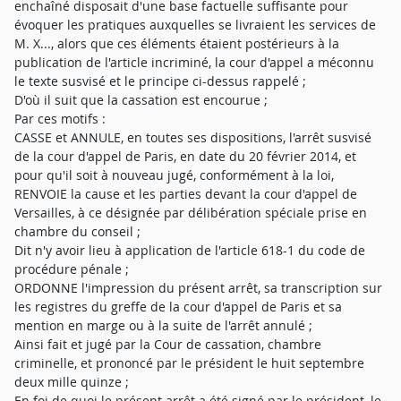
enchaîné disposait d'une base factuelle suffisante pour
évoquer les pratiques auxquelles se livraient les services de
M. X..., alors que ces éléments étaient postérieurs à la
publication de l'article incriminé, la cour d'appel a méconnu
le texte susvisé et le principe ci-dessus rappelé ;
D'où il suit que la cassation est encourue ;
Par ces motifs :
CASSE et ANNULE, en toutes ses dispositions, l'arrêt susvisé
de la cour d'appel de Paris, en date du 20 février 2014, et
pour qu'il soit à nouveau jugé, conformément à la loi,
RENVOIE la cause et les parties devant la cour d'appel de
Versailles, à ce désignée par délibération spéciale prise en
chambre du conseil ;
Dit n'y avoir lieu à application de l'article 618-1 du code de
procédure pénale ;
ORDONNE l'impression du présent arrêt, sa transcription sur
les registres du greffe de la cour d'appel de Paris et sa
mention en marge ou à la suite de l'arrêt annulé ;
Ainsi fait et jugé par la Cour de cassation, chambre
criminelle, et prononcé par le président le huit septembre
deux mille quinze ;
En foi de quoi le présent arrêt a été signé par le président, le