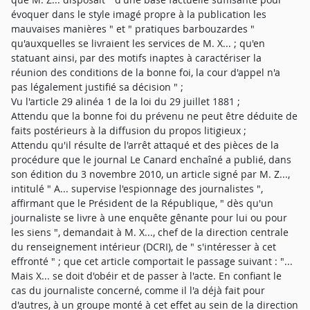
évoquer dans le style imagé propre à la publication les
mauvaises manières " et " pratiques barbouzardes "
qu'auxquelles se livraient les services de M. X... ; qu'en
statuant ainsi, par des motifs inaptes à caractériser la
réunion des conditions de la bonne foi, la cour d'appel n'a
pas légalement justifié sa décision " ;
Vu l'article 29 alinéa 1 de la loi du 29 juillet 1881 ;
Attendu que la bonne foi du prévenu ne peut être déduite de
faits postérieurs à la diffusion du propos litigieux ;
Attendu qu'il résulte de l'arrêt attaqué et des pièces de la
procédure que le journal Le Canard enchaîné a publié, dans
son édition du 3 novembre 2010, un article signé par M. Z...,
intitulé " A... supervise l'espionnage des journalistes ",
affirmant que le Président de la République, " dès qu'un
journaliste se livre à une enquête gênante pour lui ou pour
les siens ", demandait à M. X..., chef de la direction centrale
du renseignement intérieur (DCRI), de " s'intéresser à cet
effronté " ; que cet article comportait le passage suivant : "...
Mais X... se doit d'obéir et de passer à l'acte. En confiant le
cas du journaliste concerné, comme il l'a déjà fait pour
d'autres, à un groupe monté à cet effet au sein de la direction