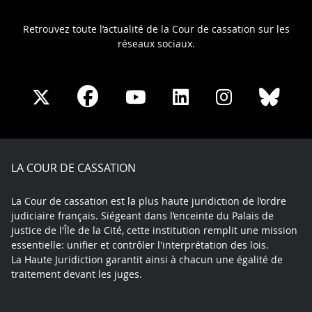
Retrouvez toute l’actualité de la Cour de cassation sur les
réseaux sociaux.
Share
Share
Share
Share
Sha
Share
on
on
on
on
on
on
Facebook
X
Youtube
LinkedIn
Instagram
Blue
play
LA COUR DE CASSATION
La Cour de cassation est la plus haute juridiction de l’ordre
judiciaire français. Siégeant dans l’enceinte du Palais de
justice de l'Île de la Cité, cette institution remplit une mission
essentielle: unifier et contrôler l'interprétation des lois.
La Haute Juridiction garantit ainsi à chacun une égalité de
traitement devant les juges.