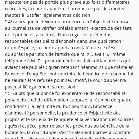
n'ajouterait pas de portée plus grave aux faits diffamatoires
reprochés, la cour d'appel s'est prononcée par des motifs
inaptes à justifier légalement sa décision ;
" 4°) alors que le devoir de prudence et d'objectivité impose
au journaliste de vérifier préalablement l'exactitude des faits
qu'il publie et, à ce titre, d'interroger les prétendus
responsables des délits dénoncés dans une publication ;
qu'en l'espèce, la cour d'appel a constaté que ce n'est
qu'après la parution de l'article que M. X... avait lui-même
téléphoné à M. Z... pour démentir les faits diffamatoires qui
avaient été publiés ; qu'en retenant néanmoins que même en
l'absence d'enquête contradictoire le bénéfice de la bonne foi
ne saurait être refusée pour seul motif, la cour d'appel n'a
pas justifié également sa décision ;
" 5°) alors que la bonne foi exonératoire de responsabilité
pénale du chef de diffamation suppose la réunion de quatre
conditions : la légitimité du but poursuivi, l'absence
d'animosité personnelle, la prudence et l'objectivité des
propos et le sérieux de l'enquête et la vérification des sources
; qu'en l'espèce, pour relaxer les prévenus au bénéfice de la
bonne foi, la cour d'appel s'est finalement bornée à constater
que M. Z... disposait " d'une base factuelle suffisante pour