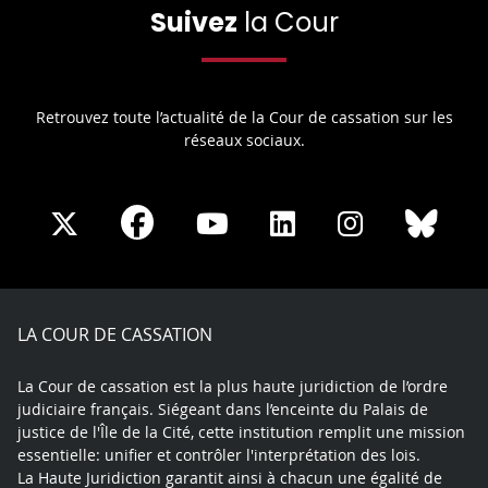
Suivez
la Cour
Retrouvez toute l’actualité de la Cour de cassation sur les
réseaux sociaux.
Share
Share
Share
Share
Sha
Share
on
on
on
on
on
on
Facebook
X
Youtube
LinkedIn
Instagram
Blue
play
LA COUR DE CASSATION
La Cour de cassation est la plus haute juridiction de l’ordre
judiciaire français. Siégeant dans l’enceinte du Palais de
justice de l'Île de la Cité, cette institution remplit une mission
essentielle: unifier et contrôler l'interprétation des lois.
La Haute Juridiction garantit ainsi à chacun une égalité de