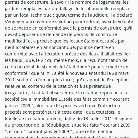
permis de construire, à savoir : le nombre de logements, les
jardins remplacés par du dallage, le local poubelle remplacé
par un local technique ; qu'au terme de l'audition, il a déclaré
s'engager à trouver une solution pour ce local, avoir la volonté
de se mettre en conformité avec le permis de construire, qu'il
devait déposer une demande de permis de construire
modificatif et a précisé que les locaux étaient occupés par
neuf locataires en annonçant que, pour se mettre en
conformité avec l'affectation prévue des lieux, il allait résilier
les baux ; que, le 22 du même mois, il a reçu notification de
ce qu'un délai de six mois lui était donné pour se mettre en
conformité ; que M. X... a été à nouveau entendu le 28 mars
2011, soit près d'un an plus tard ; qu'à l'appui de l'exception
relative au contenu de la citation et à sa prétendue
irrégularité, il est fait observer que la citation reproche à la
société civile immobilière L'Etoile des faits commis " courant
janvier 2009 ", alors que les procès-verbaux d'infraction
précités sont postérieurs à cette date ; que, toutefois, le
libellé de la citation directe, datée du 13 juillet 2011 et signée
du procureur de la République, situe les faits " courant 2009
", et non " courant janvier 2009 " ; que cette mention
contenue dans le mandement de citation daté du 24 octobre