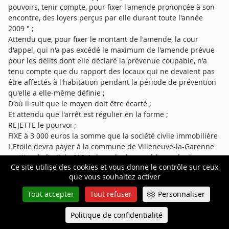
pouvoirs, tenir compte, pour fixer l'amende prononcée à son
encontre, des loyers perçus par elle durant toute l'année
2009 " ;
Attendu que, pour fixer le montant de l'amende, la cour
d'appel, qui n'a pas excédé le maximum de l'amende prévue
pour les délits dont elle déclaré la prévenue coupable, n'a
tenu compte que du rapport des locaux qui ne devaient pas
être affectés à l'habitation pendant la période de prévention
qu'elle a elle-même définie ;
D'où il suit que le moyen doit être écarté ;
Et attendu que l'arrêt est régulier en la forme ;
REJETTE le pourvoi ;
FIXE à 3 000 euros la somme que la société civile immobilière
L'Etoile devra payer à la commune de Villeneuve-la-Garenne
au titre de l'article 618-1 du code de procédure pénale ;
Ce site utilise des cookies et vous donne le contrôle sur ceux
Ainsi fait et jugé par la Cour de cassation, chambre
que vous souhaitez activer
criminelle, et prononcé par le président le huit décembre
deux mille quinze ;
Tout accepter
Tout refuser
Personnaliser
En foi de quoi le présent arrêt a été signé par le président, le
rapporteur et le greffier de chambre.
Politique de confidentialité
Queue-Fair
Menu