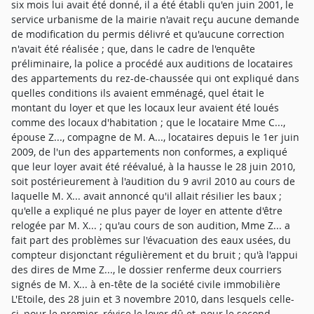
six mois lui avait été donné, il a été établi qu'en juin 2001, le
service urbanisme de la mairie n'avait reçu aucune demande
de modification du permis délivré et qu'aucune correction
n'avait été réalisée ; que, dans le cadre de l'enquête
préliminaire, la police a procédé aux auditions de locataires
des appartements du rez-de-chaussée qui ont expliqué dans
quelles conditions ils avaient emménagé, quel était le
montant du loyer et que les locaux leur avaient été loués
comme des locaux d'habitation ; que le locataire Mme C...,
épouse Z..., compagne de M. A..., locataires depuis le 1er juin
2009, de l'un des appartements non conformes, a expliqué
que leur loyer avait été réévalué, à la hausse le 28 juin 2010,
soit postérieurement à l'audition du 9 avril 2010 au cours de
laquelle M. X... avait annoncé qu'il allait résilier les baux ;
qu'elle a expliqué ne plus payer de loyer en attente d'être
relogée par M. X... ; qu'au cours de son audition, Mme Z... a
fait part des problèmes sur l'évacuation des eaux usées, du
compteur disjonctant régulièrement et du bruit ; qu'à l'appui
des dires de Mme Z..., le dossier renferme deux courriers
signés de M. X... à en-tête de la société civile immobilière
L'Etoile, des 28 juin et 3 novembre 2010, dans lesquels celle-
ci, pour le premier, révise le loyer dû et, pour le second,