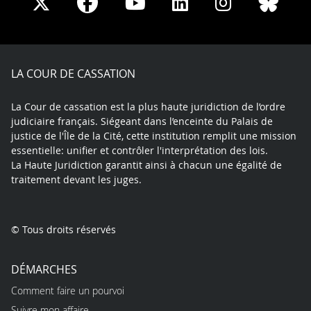
Share
Share
Share
Share
Sha
Share
on
on
on
on
on
on
Facebook
X
Youtube
LinkedIn
Instagram
Blue
play
LA COUR DE CASSATION
La Cour de cassation est la plus haute juridiction de l’ordre
judiciaire français. Siégeant dans l’enceinte du Palais de
justice de l'Île de la Cité, cette institution remplit une mission
essentielle: unifier et contrôler l'interprétation des lois.
La Haute Juridiction garantit ainsi à chacun une égalité de
traitement devant les juges.
© Tous droits réservés
DÉMARCHES
Comment faire un pourvoi
Suivre mon affaire