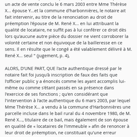
un acte de vente conclu le 6 mars 2003 entre Mme Thérèse
X... épouse Y...et la commune d'harbonnières, le notaire ait
fait intervenir, au titre de la renonciation au droit de
préemption l'épouse de M. René X... en lui attribuant la
qualité de locataire, ne suffit pas à lui conférer ce droit dès
lors qu'aucune autre pièce du dossier ne vient corroborer la
volonté certaine et non équivoque de la bailleresse en ce
sens. Il en résulte que le congé a été valablement délivré à M.
René X... seul " (jugement, p. 4),
ALORS, D'UNE PART, QUE l'acte authentique dressé par le
notaire fait foi jusqu'à inscription de faux des faits que
l'officier public y a énoncés comme les ayant accomplis lui-
même ou comme s'étant passés en sa présence dans
l'exercice de ses fonctions ; qu'en considérant que
l'intervention à l'acte authentique du 6 mars 2003, par lequel
Mme Thérèse X... a vendu à la commune d'Harbonnières une
parcelle incluse dans le bail rural du 4 novembre 1980, de M.
René X..., titulaire de ce bail, mais également de son épouse
en qualité de « locataires de l'immeuble » afin de renoncer à
leur droit de préemption, ne constituait qu'une erreur