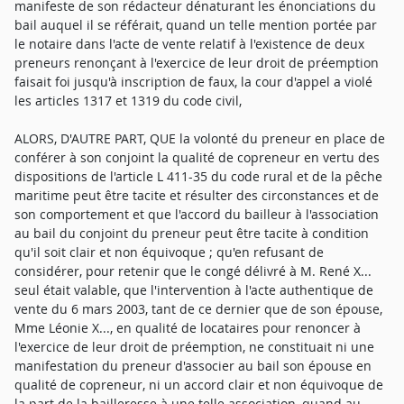
manifeste de son rédacteur dénaturant les énonciations du
bail auquel il se référait, quand un telle mention portée par
le notaire dans l'acte de vente relatif à l'existence de deux
preneurs renonçant à l'exercice de leur droit de préemption
faisait foi jusqu'à inscription de faux, la cour d'appel a violé
les articles 1317 et 1319 du code civil,
ALORS, D'AUTRE PART, QUE la volonté du preneur en place de
conférer à son conjoint la qualité de copreneur en vertu des
dispositions de l'article L 411-35 du code rural et de la pêche
maritime peut être tacite et résulter des circonstances et de
son comportement et que l'accord du bailleur à l'association
au bail du conjoint du preneur peut être tacite à condition
qu'il soit clair et non équivoque ; qu'en refusant de
considérer, pour retenir que le congé délivré à M. René X...
seul était valable, que l'intervention à l'acte authentique de
vente du 6 mars 2003, tant de ce dernier que de son épouse,
Mme Léonie X..., en qualité de locataires pour renoncer à
l'exercice de leur droit de préemption, ne constituait ni une
manifestation du preneur d'associer au bail son épouse en
qualité de copreneur, ni un accord clair et non équivoque de
la part de la bailleresse à une telle association, quand au