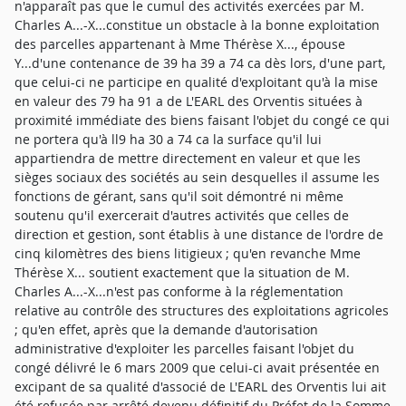
n'apparaît pas que le cumul des activités exercées par M.
Charles A...-X...constitue un obstacle à la bonne exploitation
des parcelles appartenant à Mme Thérèse X..., épouse
Y...d'une contenance de 39 ha 39 a 74 ca dès lors, d'une part,
que celui-ci ne participe en qualité d'exploitant qu'à la mise
en valeur des 79 ha 91 a de L'EARL des Orventis situées à
proximité immédiate des biens faisant l'objet du congé ce qui
ne portera qu'à ll9 ha 30 a 74 ca la surface qu'il lui
appartiendra de mettre directement en valeur et que les
sièges sociaux des sociétés au sein desquelles il assume les
fonctions de gérant, sans qu'il soit démontré ni même
soutenu qu'il exercerait d'autres activités que celles de
direction et gestion, sont établis à une distance de l'ordre de
cinq kilomètres des biens litigieux ; qu'en revanche Mme
Thérèse X... soutient exactement que la situation de M.
Charles A...-X...n'est pas conforme à la réglementation
relative au contrôle des structures des exploitations agricoles
; qu'en effet, après que la demande d'autorisation
administrative d'exploiter les parcelles faisant l'objet du
congé délivré le 6 mars 2009 que celui-ci avait présentée en
excipant de sa qualité d'associé de L'EARL des Orventis lui ait
été refusée par arrêté devenu définitif du Préfet de la Somme