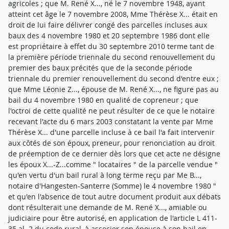
agricoles ; que M. René X..., né le 7 novembre 1948, ayant
atteint cet âge le 7 novembre 2008, Mme Thérèse X... était en
droit de lui faire délivrer congé des parcelles incluses aux
baux des 4 novembre 1980 et 20 septembre 1986 dont elle
est propriétaire à effet du 30 septembre 2010 terme tant de
la première période triennale du second renouvellement du
premier des baux précités que de la seconde période
triennale du premier renouvellement du second d'entre eux ;
que Mme Léonie Z..., épouse de M. René X..., ne figure pas au
bail du 4 novembre 1980 en qualité de copreneur ; que
l'octroi de cette qualité ne peut résulter de ce que le notaire
recevant l'acte du 6 mars 2003 constatant la vente par Mme
Thérèse X... d'une parcelle incluse à ce bail l'a fait intervenir
aux côtés de son époux, preneur, pour renonciation au droit
de préemption de ce dernier dès lors que cet acte ne désigne
les époux X...-Z...comme " locataires " de la parcelle vendue "
qu'en vertu d'un bail rural à long terme reçu par Me B...,
notaire d'Hangesten-Santerre (Somme) le 4 novembre 1980 "
et qu'en l'absence de tout autre document produit aux débats
dont résulterait une demande de M. René X..., amiable ou
judiciaire pour être autorisé, en application de l'article L 411-
35 al. 2 du code rural, à associer son épouse à son bail en