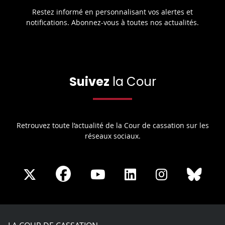
Restez informé en personnalisant vos alertes et
notifications. Abonnez-vous à toutes nos actualités.
Suivez
la Cour
Retrouvez toute l’actualité de la Cour de cassation sur les
réseaux sociaux.
Share
Share
Share
Share
Sha
Share
on
on
on
on
on
on
Facebook
X
Youtube
LinkedIn
Instagram
Blue
play