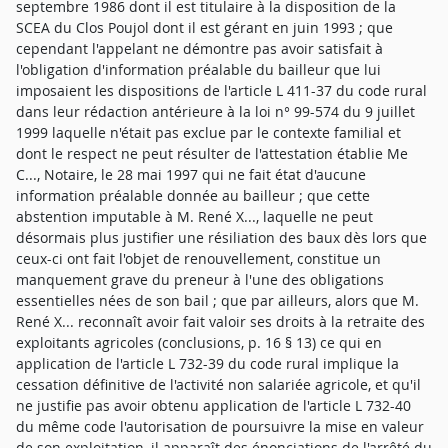
septembre 1986 dont il est titulaire à la disposition de la
SCEA du Clos Poujol dont il est gérant en juin 1993 ; que
cependant l'appelant ne démontre pas avoir satisfait à
l'obligation d'information préalable du bailleur que lui
imposaient les dispositions de l'article L 411-37 du code rural
dans leur rédaction antérieure à la loi n° 99-574 du 9 juillet
1999 laquelle n'était pas exclue par le contexte familial et
dont le respect ne peut résulter de l'attestation établie Me
C..., Notaire, le 28 mai 1997 qui ne fait état d'aucune
information préalable donnée au bailleur ; que cette
abstention imputable à M. René X..., laquelle ne peut
désormais plus justifier une résiliation des baux dès lors que
ceux-ci ont fait l'objet de renouvellement, constitue un
manquement grave du preneur à l'une des obligations
essentielles nées de son bail ; que par ailleurs, alors que M.
René X... reconnaît avoir fait valoir ses droits à la retraite des
exploitants agricoles (conclusions, p. 16 § 13) ce qui en
application de l'article L 732-39 du code rural implique la
cessation définitive de l'activité non salariée agricole, et qu'il
ne justifie pas avoir obtenu application de l'article L 732-40
du même code l'autorisation de poursuivre la mise en valeur
de son exploitation, il apparaît des énonciations de l'arrêté du