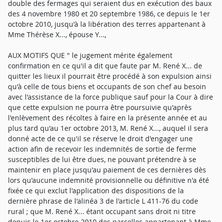
double des fermages qui seraient dus en exécution des baux
des 4 novembre 1980 et 20 septembre 1986, ce depuis le 1er
octobre 2010, jusqu'à la libération des terres appartenant à
Mme Thérèse X..., épouse Y...,
AUX MOTIFS QUE " le jugement mérite également
confirmation en ce qu'il a dit que faute par M. René X... de
quitter les lieux il pourrait être procédé à son expulsion ainsi
qu'à celle de tous biens et occupants de son chef au besoin
avec l'assistance de la force publique sauf pour la Cour à dire
que cette expulsion ne pourra être poursuivie qu'après
l'enlèvement des récoltes à faire en la présente année et au
plus tard qu'au 1er octobre 2013, M. René X..., auquel il sera
donné acte de ce qu'il se réserve le droit d'engager une
action afin de recevoir les indemnités de sortie de ferme
susceptibles de lui être dues, ne pouvant prétendre à se
maintenir en place jusqu'au paiement de ces dernières dès
lors qu'aucune indemnité provisionnelle ou définitive n'a été
fixée ce qui exclut l'application des dispositions de la
dernière phrase de l'alinéa 3 de l'article L 411-76 du code
rural ; que M. René X... étant occupant sans droit ni titre
depuis le 1er octobre 2010 des parcelles appartenant à Mme