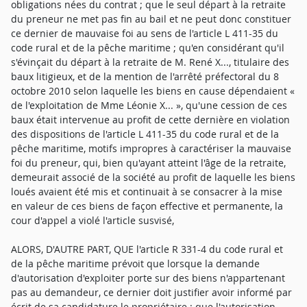
obligations nées du contrat ; que le seul départ à la retraite
du preneur ne met pas fin au bail et ne peut donc constituer
ce dernier de mauvaise foi au sens de l'article L 411-35 du
code rural et de la pêche maritime ; qu'en considérant qu'il
s'évinçait du départ à la retraite de M. René X..., titulaire des
baux litigieux, et de la mention de l'arrêté préfectoral du 8
octobre 2010 selon laquelle les biens en cause dépendaient «
de l'exploitation de Mme Léonie X... », qu'une cession de ces
baux était intervenue au profit de cette dernière en violation
des dispositions de l'article L 411-35 du code rural et de la
pêche maritime, motifs impropres à caractériser la mauvaise
foi du preneur, qui, bien qu'ayant atteint l'âge de la retraite,
demeurait associé de la société au profit de laquelle les biens
loués avaient été mis et continuait à se consacrer à la mise
en valeur de ces biens de façon effective et permanente, la
cour d'appel a violé l'article susvisé,
ALORS, D'AUTRE PART, QUE l'article R 331-4 du code rural et
de la pêche maritime prévoit que lorsque la demande
d'autorisation d'exploiter porte sur des biens n'appartenant
pas au demandeur, ce dernier doit justifier avoir informé par
écrit de sa candidature le propriétaire ; que l'autorisation