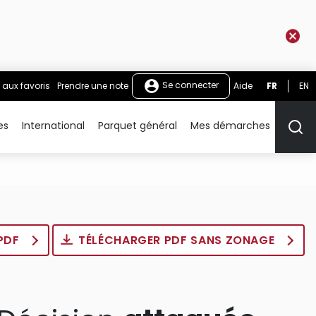
Se connecter
 aux favoris
Prendre une note
Aide
FR
EN
es
International
Parquet général
Mes démarches
Rech
 PDF
TÉLÉCHARGER PDF SANS ZONAGE