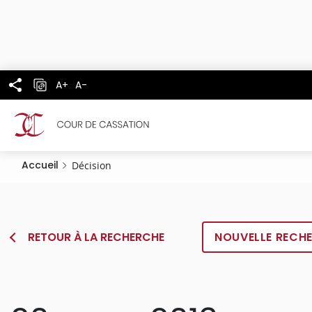
Panneau de gestion des cookies
Aller
au
contenu
principal
A+
A-
Accueil
Décision
RETOUR À LA RECHERCHE
NOUVELLE RECH