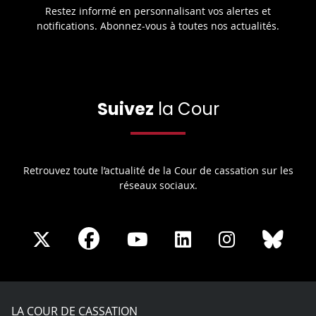
Restez informé en personnalisant vos alertes et
notifications. Abonnez-vous à toutes nos actualités.
Suivez
la Cour
Retrouvez toute l’actualité de la Cour de cassation sur les
réseaux sociaux.
Share
Share
Share
Share
Sha
Share
on
on
on
on
on
on
Facebook
X
Youtube
LinkedIn
Instagram
Blue
play
LA COUR DE CASSATION