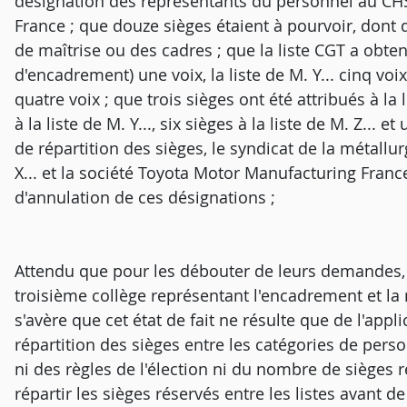
désignation des représentants du personnel au CH
France ; que douze sièges étaient à pourvoir, dont
de maîtrise ou des cadres ; que la liste CGT a obtenu
d'encadrement) une voix, la liste de M. Y... cinq voix, 
quatre voix ; que trois sièges ont été attribués à la 
à la liste de M. Y..., six sièges à la liste de M. Z...
de répartition des sièges, le syndicat de la métall
X... et la société Toyota Motor Manufacturing Franc
d'annulation de ces désignations ;
Attendu que pour les débouter de leurs demandes, l
troisième collège représentant l'encadrement et la ma
s'avère que cet état de fait ne résulte que de l'appl
répartition des sièges entre les catégories de per
ni des règles de l'élection ni du nombre de sièges r
répartir les sièges réservés entre les listes avant d