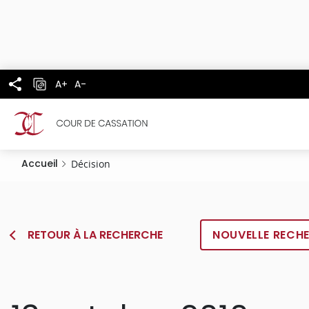
Panneau de gestion des cookies
Aller
au
contenu
principal
A+
A-
Accueil
Décision
RETOUR À LA RECHERCHE
NOUVELLE RECH