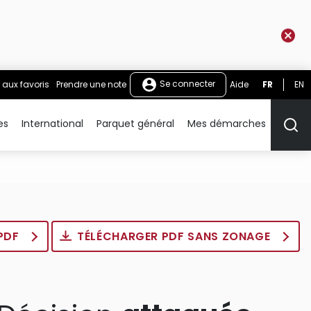
Se connecter
 aux favoris
Prendre une note
Aide
FR
EN
es
International
Parquet général
Mes démarches
Rech
 PDF
TÉLÉCHARGER PDF SANS ZONAGE