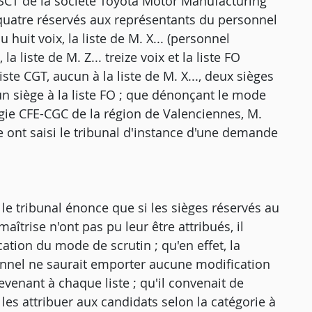
SCT de la société Toyota Motor Manufacturing
 quatre réservés aux représentants du personnel
 huit voix, la liste de M. X... (personnel
la liste de M. Z... treize voix et la liste FO
liste CGT, aucun à la liste de M. X..., deux sièges
 et un siège à la liste FO ; que dénonçant le mode
urgie CFE-CGC de la région de Valenciennes, M.
e ont saisi le tribunal d'instance d'une demande
e tribunal énonce que si les sièges réservés au
îtrise n'ont pas pu leur être attribués, il
ication du mode de scrutin ; qu'en effet, la
sonnel ne saurait emporter aucune modification
evenant à chaque liste ; qu'il convenait de
e les attribuer aux candidats selon la catégorie à