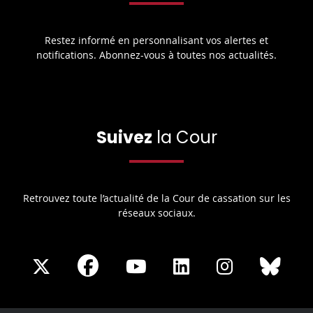
Restez informé en personnalisant vos alertes et
notifications. Abonnez-vous à toutes nos actualités.
Suivez
la Cour
Retrouvez toute l’actualité de la Cour de cassation sur les
réseaux sociaux.
Share
Share
Share
Share
Sha
Share
on
on
on
on
on
on
Facebook
X
Youtube
LinkedIn
Instagram
Blue