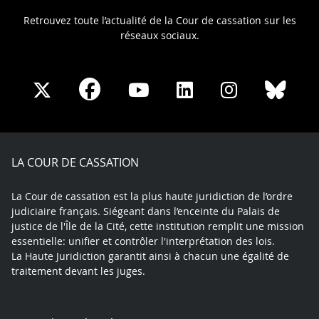
Retrouvez toute l’actualité de la Cour de cassation sur les
réseaux sociaux.
Share
Share
Share
Share
Sha
Share
on
on
on
on
on
on
Facebook
X
Youtube
LinkedIn
Instagram
Blue
play
LA COUR DE CASSATION
La Cour de cassation est la plus haute juridiction de l’ordre
judiciaire français. Siégeant dans l’enceinte du Palais de
justice de l'Île de la Cité, cette institution remplit une mission
essentielle: unifier et contrôler l'interprétation des lois.
La Haute Juridiction garantit ainsi à chacun une égalité de
traitement devant les juges.