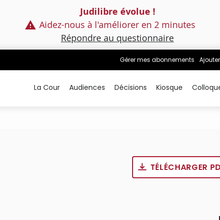
Judilibre évolue !
Aidez-nous à l'améliorer en 2 minutes
Répondre au questionnaire
Gérer mes abonnements
Ajouter
La Cour
Audiences
Décisions
Kiosque
Colloqu
TÉLÉCHARGER P