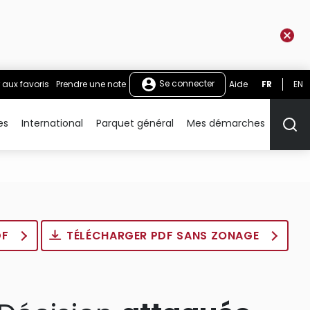
Se connecter
 aux favoris
Prendre une note
Aide
FR
EN
es
International
Parquet général
Mes démarches
Rech
DF
TÉLÉCHARGER PDF SANS ZONAGE