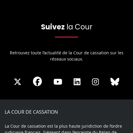
Suivez
la Cour
Retrouvez toute l’actualité de la Cour de cassation sur les
réseaux sociaux.
Share
Share
Share
Share
Sha
Share
on
on
on
on
on
on
Facebook
X
Youtube
LinkedIn
Instagram
Blue
play
LA COUR DE CASSATION
La Cour de cassation est la plus haute juridiction de l’ordre
judiciaire français. Siégeant dans l’enceinte du Palais de