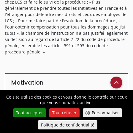
chez LCS et faire le suivi de la procédure ; - Plus
généralement de prendre toutes les initiatives en France et à
l'étranger pour défendre mes droits et ceux des employés de
LCS ; - Pour me faire part de l'évolution de la procédure ; -
Pour obtenir compensation pour tous les dommages que j'ai
subis », la chambre de l'instruction n'a pas justifié légalement
sa décision au regard de l'article 2-22 du code de procédure
pénale, ensemble les articles 591 et 593 du code de
procédure pénale. »
Motivation
Ce site utilise des cookies et vous donne le contrôle sur ceux
que vous souhaitez activer
Réponse de la Cour
Tout accepter
Tout refuser
Personnaliser
36. Il résulte du premier alinéa de l'article 2-22 du code de
Politique de confidentialité
Queue-Fair
procédure pénale que l'association dont l'objet statutaire
Menu
comporte la lutte contre l'esclavage, la traite des êtres