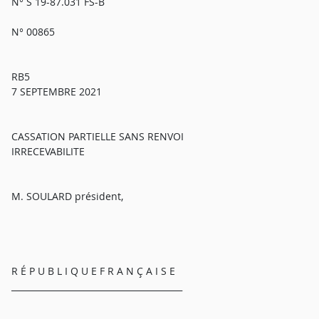
N° S 19-87.031 FS-B
N° 00865
RB5
7 SEPTEMBRE 2021
CASSATION PARTIELLE SANS RENVOI
IRRECEVABILITE
M. SOULARD président,
R É P U B L I Q U E F R A N Ç A I S E
________________________________________