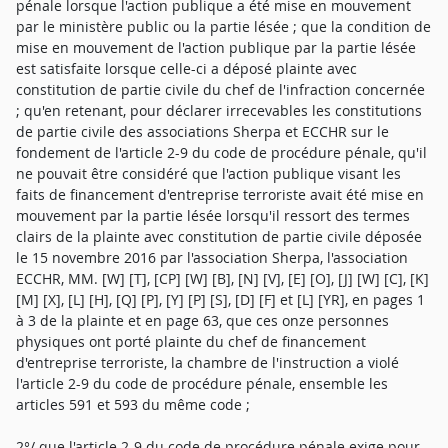
pénale lorsque l'action publique a été mise en mouvement
par le ministère public ou la partie lésée ; que la condition de
mise en mouvement de l'action publique par la partie lésée
est satisfaite lorsque celle-ci a déposé plainte avec
constitution de partie civile du chef de l'infraction concernée
; qu'en retenant, pour déclarer irrecevables les constitutions
de partie civile des associations Sherpa et ECCHR sur le
fondement de l'article 2-9 du code de procédure pénale, qu'il
ne pouvait être considéré que l'action publique visant les
faits de financement d'entreprise terroriste avait été mise en
mouvement par la partie lésée lorsqu'il ressort des termes
clairs de la plainte avec constitution de partie civile déposée
le 15 novembre 2016 par l'association Sherpa, l'association
ECCHR, MM. [W] [T], [CP] [W] [B], [N] [V], [E] [O], [J] [W] [C], [K]
[M] [X], [L] [H], [Q] [P], [Y] [P] [S], [D] [F] et [L] [YR], en pages 1
à 3 de la plainte et en page 63, que ces onze personnes
physiques ont porté plainte du chef de financement
d'entreprise terroriste, la chambre de l'instruction a violé
l'article 2-9 du code de procédure pénale, ensemble les
articles 591 et 593 du même code ;
2°/ que l'article 2-9 du code de procédure pénale exige pour