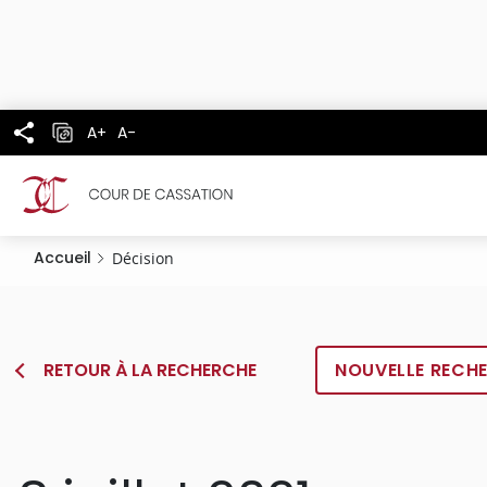
Panneau de gestion des cookies
Aller
au
contenu
principal
A+
A-
Accueil
Décision
RETOUR À LA RECHERCHE
NOUVELLE RECH