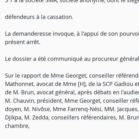
3°/ à la société SMA, société anonyme, dont le siège
défendeurs à la cassation.
La demanderesse invoque, à l'appui de son pourvo
présent arrêt.
Le dossier a été communiqué au procureur général
Sur le rapport de Mme Georget, conseiller référenda
Mathonnet, avocat de Mme [H], de la SCP Gadiou et C
de M. Brun, avocat général, après débats en l'audi
M. Chauvin, président, Mme Georget, conseiller réf
doyen, M. Nivôse, Mme Farrenq-Nési, MM. Jacques,
Djikpa, M. Zedda, conseillers référendaires, M. Bru
chambre,