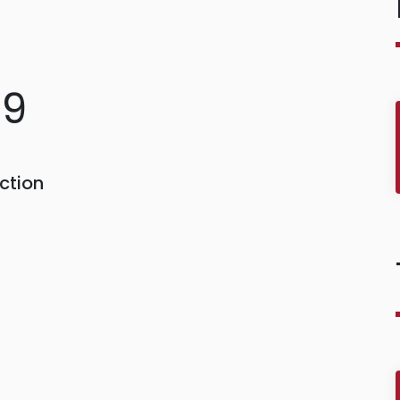
69
ction