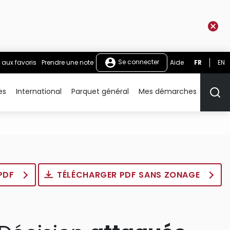
Se connecter
 aux favoris
Prendre une note
Aide
FR
EN
es
International
Parquet général
Mes démarches
Rech
 PDF
TÉLÉCHARGER PDF SANS ZONAGE