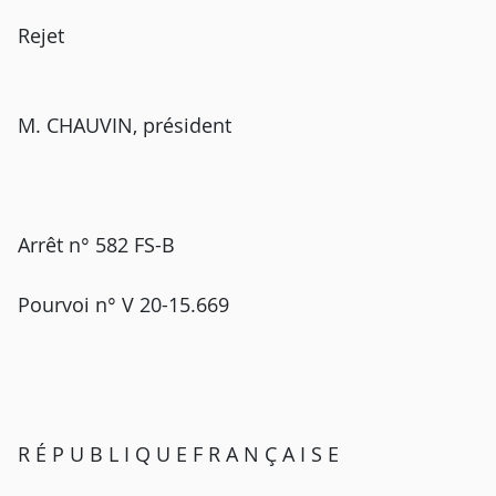
Rejet
M. CHAUVIN, président
Arrêt n° 582 FS-B
Pourvoi n° V 20-15.669
R É P U B L I Q U E F R A N Ç A I S E