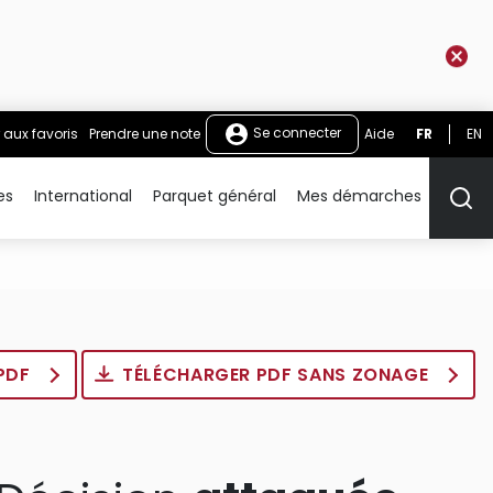
Se connecter
 aux favoris
Prendre une note
Aide
FR
EN
es
International
Parquet général
Mes démarches
Rech
 PDF
TÉLÉCHARGER PDF SANS ZONAGE