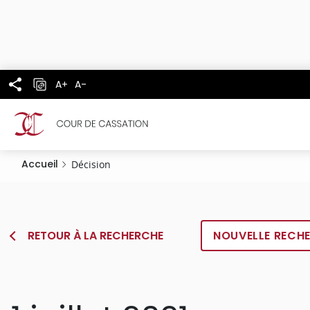
Panneau de gestion des cookies
Aller
au
contenu
principal
A+
A-
Accueil
Décision
RETOUR À LA RECHERCHE
NOUVELLE RECH