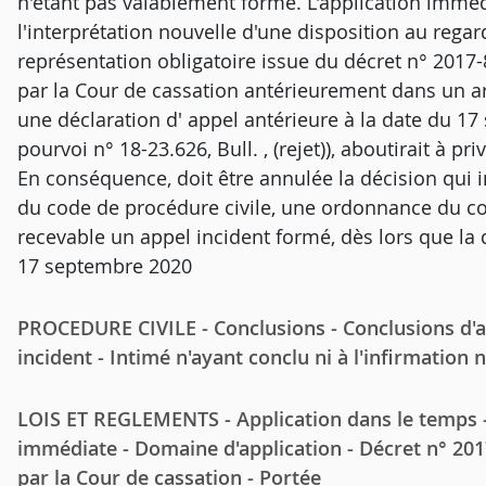
n'étant pas valablement formé. L'application immédi
l'interprétation nouvelle d'une disposition au rega
représentation obligatoire issue du décret n° 2017-
par la Cour de cassation antérieurement dans un arr
une déclaration d' appel antérieure à la date du 17
pourvoi n° 18-23.626, Bull. , (rejet)), aboutirait à p
En conséquence, doit être annulée la décision qui i
du code de procédure civile, une ordonnance du con
recevable un appel incident formé, dès lors que la d
17 septembre 2020
PROCEDURE CIVILE - Conclusions - Conclusions d'ap
incident - Intimé n'ayant conclu ni à l'infirmation 
LOIS ET REGLEMENTS - Application dans le temps -
immédiate - Domaine d'application - Décret n° 201
par la Cour de cassation - Portée