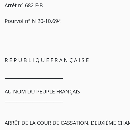
Arrêt n° 682 F-B
Pourvoi n° N 20-10.694
R É P U B L I Q U E F R A N Ç A I S E
_________________________
AU NOM DU PEUPLE FRANÇAIS
_________________________
ARRÊT DE LA COUR DE CASSATION, DEUXIÈME CHAMB