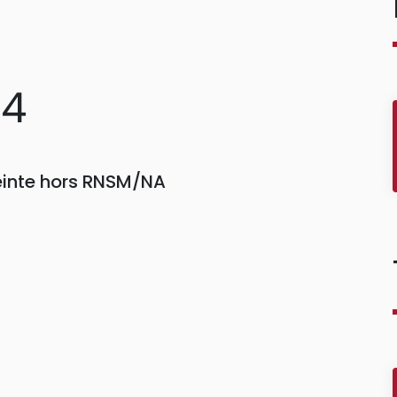
94
einte hors RNSM/NA