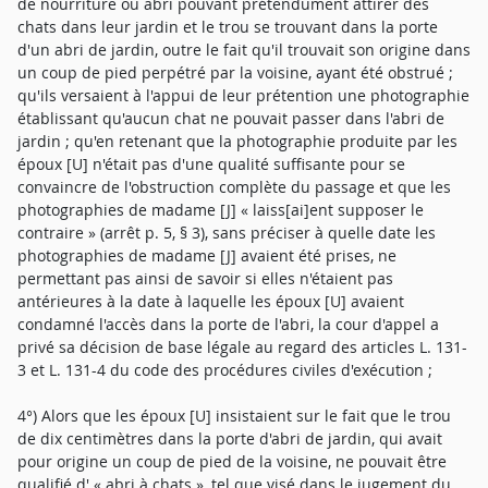
de nourriture ou abri pouvant prétendument attirer des
chats dans leur jardin et le trou se trouvant dans la porte
d'un abri de jardin, outre le fait qu'il trouvait son origine dans
un coup de pied perpétré par la voisine, ayant été obstrué ;
qu'ils versaient à l'appui de leur prétention une photographie
établissant qu'aucun chat ne pouvait passer dans l'abri de
jardin ; qu'en retenant que la photographie produite par les
époux [U] n'était pas d'une qualité suffisante pour se
convaincre de l'obstruction complète du passage et que les
photographies de madame [J] « laiss[ai]ent supposer le
contraire » (arrêt p. 5, § 3), sans préciser à quelle date les
photographies de madame [J] avaient été prises, ne
permettant pas ainsi de savoir si elles n'étaient pas
antérieures à la date à laquelle les époux [U] avaient
condamné l'accès dans la porte de l'abri, la cour d'appel a
privé sa décision de base légale au regard des articles L. 131-
3 et L. 131-4 du code des procédures civiles d'exécution ;
4°) Alors que les époux [U] insistaient sur le fait que le trou
de dix centimètres dans la porte d'abri de jardin, qui avait
pour origine un coup de pied de la voisine, ne pouvait être
qualifié d' « abri à chats », tel que visé dans le jugement du