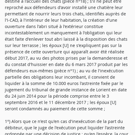
destiné à l'accueil des chats (pièce n°18) ; s'il ne peut être
reproché aux défendeurs d'avoir installé une chatière leur
permettant de nourrir leurs trois chats, identifiés auprès de
l'I-CAD, à l'intérieur de leur habitation, la création d'une
ouverture dans l'abri situé à l'extérieur constitue
incontestablement un manquement à l'obligation qui leur
était faite d'enlever tout abri laissé à la disposition des chats
sur leur terrasse ; les époux [U] ne s'expliquent pas sur la
présence de cette ouverture qui apparaît avoir été réalisée
début 2017, au vu des photos prises par la demanderesse et
du constat d'huissier en date du 6 mars 2017 produit par les
défendeurs eux-mêmes (pièce n°1) ; au vu de l'inexécution
partielle des obligations leur incombant, il convient de
liquider à la somme de 10.000 euros l'astreinte fixée par le
jugement du tribunal de grande instance de Lorient en date
du 24 juin 2014 pour la période comprise entre le 3
septembre 2016 et le 11 décembre 2017 ; les époux [U]
seront condamnés au paiement de cette somme ;
1°) Alors que ce n'est qu'en cas d'inexécution de la part du
débiteur, que le juge de l'exécution peut liquider l'astreinte
ordonnée par une décision de justice ; qu'en l'espèce, la cour