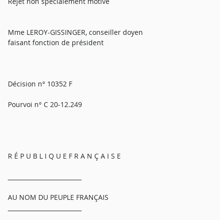
Rejet non spécialement motivé
Mme LEROY-GISSINGER, conseiller doyen
faisant fonction de président
Décision n° 10352 F
Pourvoi n° C 20-12.249
R É P U B L I Q U E F R A N Ç A I S E
_________________________
AU NOM DU PEUPLE FRANÇAIS
_________________________