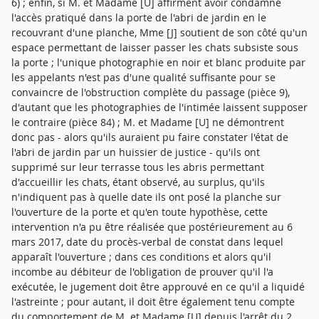
6) ; enfin, si M. et Madame [U] affirment avoir condamné
l'accès pratiqué dans la porte de l'abri de jardin en le
recouvrant d'une planche, Mme [J] soutient de son côté qu'un
espace permettant de laisser passer les chats subsiste sous
la porte ; l'unique photographie en noir et blanc produite par
les appelants n'est pas d'une qualité suffisante pour se
convaincre de l'obstruction complète du passage (pièce 9),
d'autant que les photographies de l'intimée laissent supposer
le contraire (pièce 84) ; M. et Madame [U] ne démontrent
donc pas - alors qu'ils auraient pu faire constater l'état de
l'abri de jardin par un huissier de justice - qu'ils ont
supprimé sur leur terrasse tous les abris permettant
d'accueillir les chats, étant observé, au surplus, qu'ils
n'indiquent pas à quelle date ils ont posé la planche sur
l'ouverture de la porte et qu'en toute hypothèse, cette
intervention n'a pu être réalisée que postérieurement au 6
mars 2017, date du procès-verbal de constat dans lequel
apparaît l'ouverture ; dans ces conditions et alors qu'il
incombe au débiteur de l'obligation de prouver qu'il l'a
exécutée, le jugement doit être approuvé en ce qu'il a liquidé
l'astreinte ; pour autant, il doit être également tenu compte
du comportement de M. et Madame [U] depuis l'arrêt du 2