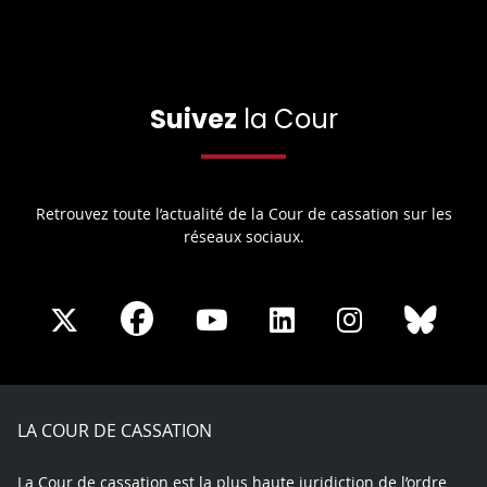
Suivez
la Cour
Retrouvez toute l’actualité de la Cour de cassation sur les
réseaux sociaux.
Share
Share
Share
Share
Sha
Share
on
on
on
on
on
on
Facebook
X
Youtube
LinkedIn
Instagram
Blue
play
LA COUR DE CASSATION
La Cour de cassation est la plus haute juridiction de l’ordre