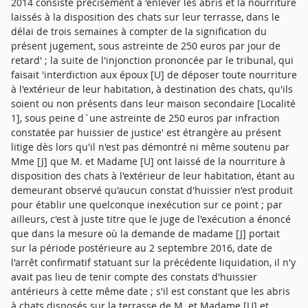
2014 consiste précisément à 'enlever les abris et la nourriture
laissés à la disposition des chats sur leur terrasse, dans le
délai de trois semaines à compter de la signification du
présent jugement, sous astreinte de 250 euros par jour de
retard' ; la suite de l'injonction prononcée par le tribunal, qui
faisait 'interdiction aux époux [U] de déposer toute nourriture
à l'extérieur de leur habitation, à destination des chats, qu'ils
soient ou non présents dans leur maison secondaire [Localité
1], sous peine d`une astreinte de 250 euros par infraction
constatée par huissier de justice' est étrangère au présent
litige dès lors qu'il n'est pas démontré ni même soutenu par
Mme [J] que M. et Madame [U] ont laissé de la nourriture à
disposition des chats à l'extérieur de leur habitation, étant au
demeurant observé qu'aucun constat d'huissier n'est produit
pour établir une quelconque inexécution sur ce point ; par
ailleurs, c'est à juste titre que le juge de l'exécution a énoncé
que dans la mesure où la demande de madame [J] portait
sur la période postérieure au 2 septembre 2016, date de
l'arrêt confirmatif statuant sur la précédente liquidation, il n'y
avait pas lieu de tenir compte des constats d'huissier
antérieurs à cette même date ; s'il est constant que les abris
à chats disposés sur la terrasse de M. et Madame [U] et