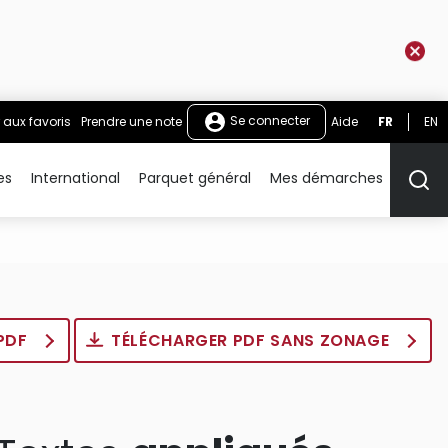
Se connecter
 aux favoris
Prendre une note
Aide
FR
EN
es
International
Parquet général
Mes démarches
Rech
 PDF
TÉLÉCHARGER PDF SANS ZONAGE