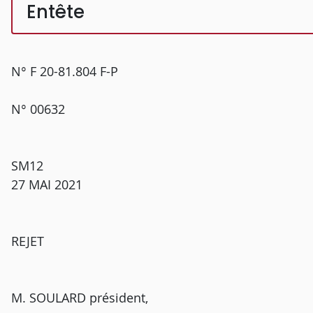
Entête
N° F 20-81.804 F-P
N° 00632
SM12
27 MAI 2021
REJET
M. SOULARD président,