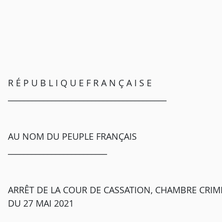
R É P U B L I Q U E F R A N Ç A I S E
________________________________________
AU NOM DU PEUPLE FRANÇAIS
_________________________
ARRÊT DE LA COUR DE CASSATION, CHAMBRE CRIMI
DU 27 MAI 2021