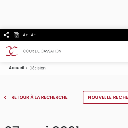
Panneau de gestion des cookies
Aller
au
contenu
principal
A+
A-
Accueil
Décision
RETOUR À LA RECHERCHE
NOUVELLE RECH