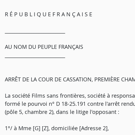
R É P U B L I Q U E F R A N Ç A I S E
_________________________
AU NOM DU PEUPLE FRANÇAIS
_________________________
ARRÊT DE LA COUR DE CASSATION, PREMIÈRE CHAMB
La société Films sans frontières, société à responsab
formé le pourvoi n° D 18-25.191 contre l'arrêt rendu
(pôle 5, chambre 2), dans le litige l'opposant :
1°/ à Mme [G] [Z], domiciliée [Adresse 2],