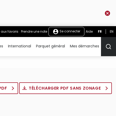
Se connecter
 aux favoris
Prendre une note
Aide
FR
EN
es
International
Parquet général
Mes démarches
Rech
 PDF
TÉLÉCHARGER PDF SANS ZONAGE