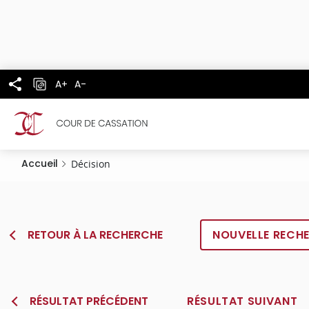
Panneau de gestion des cookies
Aller
au
contenu
principal
A+
A-
Accueil
Décision
RETOUR À LA RECHERCHE
NOUVELLE RECH
RÉSULTAT PRÉCÉDENT
RÉSULTAT SUIVANT