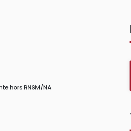
1
einte hors RNSM/NA