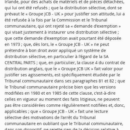
Irlande, pour des achats de matériels et de pièces détachées,
qui lui ont été refusés ; que la distribution sélective, dont se
prévaut le « Groupe JCB - UK » pour justifier son attitude, lui a
été refusée à la fois par la Commission et le Tribunal
communautaire, qui ont rejeté sa « demande d'exemption »
qui visait justement à instaurer une distribution sélective ;
que cette demande d'exemption avait pourtant été déposée
en 1973 ; que, dès lors, le « Groupe JCB - UK » ne peut
prétendre à bon droit avoir appliqué un système de
distribution sélective, en particulier à l'égard de la SA
CENTRAL PARTS ; que, en particulier, la clause 4 du contrat de
distribution anglais, que le « Groupe JCB UK » fait valoir pour
justifier ses agissements, est spécifiquement étudiée par le
Tribunal communautaire dans ses paragraphes 81 et 82 ; que
le Tribunal communautaire précise bien que les versions
modifiées en 1980 et en 1985 de cette clause, c'est-à-dire
celles en vigueur au moment des faits litigieux, ne peuvent
pas être considérées comme régulièrement notifiées et, donc,
applicables ; que « Groupe JCB - UK » fait une lecture
sélective des motivations de l'arrêt du Tribunal
communautaire en oubliant que le Tribunal communautaire,
dans son dispositif, ne rejette rien de la décision relative à