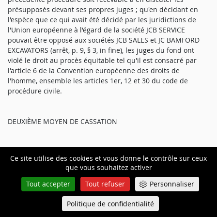
présupposés devant ses propres juges ; qu'en décidant en
l'espèce que ce qui avait été décidé par les juridictions de
l'Union européenne à l'égard de la société JCB SERVICE
pouvait être opposé aux sociétés JCB SALES et JC BAMFORD
EXCAVATORS (arrêt, p. 9, § 3, in fine), les juges du fond ont
violé le droit au procès équitable tel qu'il est consacré par
l'article 6 de la Convention européenne des droits de
l'homme, ensemble les articles 1er, 12 et 30 du code de
procédure civile.
DEUXIÈME MOYEN DE CASSATION
L'arrêt attaqué encourt la censure ;
Ce site utilise des cookies et vous donne le contrôle sur ceux
que vous souhaitez activer
EN CE QU' il a retenu la responsabilité des sociétés JCB SALES
Tout accepter
Tout refuser
Personnaliser
LTD et JC BAMFORD EXCAVATORS LTD et a ordonné avant dire
droit une expertise sur l'étendue du préjudice de la société
Politique de confidentialité
Queue-Fair
Menu
CENTRAL PARTS ;