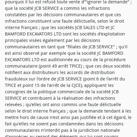
pourquoi il lui est refusé toute vente d'"ignorer la demande" ;
que la société JCB SERVICE a commis les infractions
constatées par les décisions communautaires et que ces
infractions constituent une faute délictuelle, selon le droit
interne français ; que les sociétés JCB SALES LTD et JC
BAMFORD EXCAVATORS LTD sont les sociétés d'exploitation
principales visées également par les décisions
communautaires en tant que "filiales de JCB SERVICE" ; qu'il
est ainsi observé par exemple que la société JC BAMFORD
EXCAVATORS LTD est auditionnée au cours de la procédure
communautaire (point 49 arrêt TPICE) ; que ces deux sociétés
notifient aux distributeurs les accords de distribution
frauduleux sur l'ordre de JCB SERVICE (point 6 de l'arrêt du
TPICE et point 15 de l'arrêt de la CJCE), appliquent les
consignes de la politique commerciale de la société JCB
SERVICE et contribuent à la réalisation des infractions
relevées ; qu'elles ont ainsi commis une faute délictuelle
selon le droit interne français ; que la demande tendant à les
mettre hors de cause n'est ainsi pas justifiée et à cet égard, le
fait qu'elles ne soient pas condamnées dans les décisions
communautaires n'interdit pas à la juridiction nationale
d'apprécier au regard des éléments qui lui sont soumis,