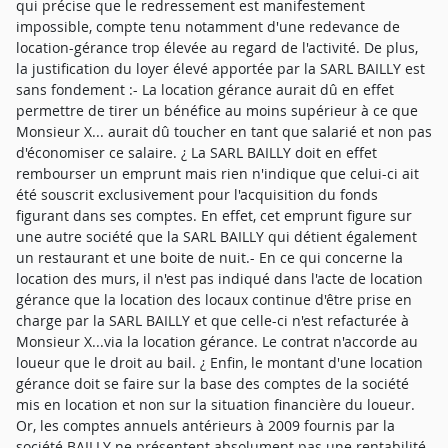
qui précise que le redressement est manifestement
impossible, compte tenu notamment d'une redevance de
location-gérance trop élevée au regard de l'activité. De plus,
la justification du loyer élevé apportée par la SARL BAILLY est
sans fondement :- La location gérance aurait dû en effet
permettre de tirer un bénéfice au moins supérieur à ce que
Monsieur X... aurait dû toucher en tant que salarié et non pas
d'économiser ce salaire. ¿ La SARL BAILLY doit en effet
rembourser un emprunt mais rien n'indique que celui-ci ait
été souscrit exclusivement pour l'acquisition du fonds
figurant dans ses comptes. En effet, cet emprunt figure sur
une autre société que la SARL BAILLY qui détient également
un restaurant et une boite de nuit.- En ce qui concerne la
location des murs, il n'est pas indiqué dans l'acte de location
gérance que la location des locaux continue d'être prise en
charge par la SARL BAILLY et que celle-ci n'est refacturée à
Monsieur X...via la location gérance. Le contrat n'accorde au
loueur que le droit au bail. ¿ Enfin, le montant d'une location
gérance doit se faire sur la base des comptes de la société
mis en location et non sur la situation financière du loueur.
Or, les comptes annuels antérieurs à 2009 fournis par la
société BAILLY ne présentent absolument pas une rentabilité