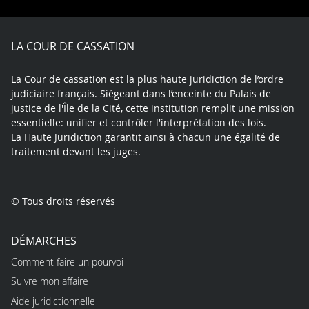
Facebook
X
Youtube
LinkedIn
Instagram
Blue
play
LA COUR DE CASSATION
La Cour de cassation est la plus haute juridiction de l’ordre
judiciaire français. Siégeant dans l’enceinte du Palais de
justice de l'Île de la Cité, cette institution remplit une mission
essentielle: unifier et contrôler l'interprétation des lois.
La Haute Juridiction garantit ainsi à chacun une égalité de
traitement devant les juges.
© Tous droits réservés
DÉMARCHES
Comment faire un pourvoi
Suivre mon affaire
Aide juridictionnelle