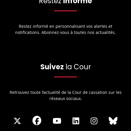
Restez
informé
Restez informé en personnalisant vos alertes et
notifications. Abonnez-vous à toutes nos actualités.
Suivez
la Cour
Retrouvez toute l’actualité de la Cour de cassation sur les
réseaux sociaux.
Share
Share
Share
Share
Sha
Share
on
on
on
on
on
on