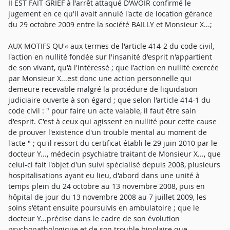
II EST FAIT GRIEF à l'arrêt attaqué D'AVOIR confirmé le
jugement en ce qu'il avait annulé l'acte de location gérance
du 29 octobre 2009 entre la société BAILLY et Monsieur X...;
AUX MOTIFS QU'« aux termes de l'article 414-2 du code civil,
l'action en nullité fondée sur l'insanité d'esprit n'appartient
de son vivant, qu'à l'intéressé ; que l'action en nullité exercée
par Monsieur X...est donc une action personnelle qui
demeure recevable malgré la procédure de liquidation
judiciaire ouverte à son égard ; que selon l'article 414-1 du
code civil : " pour faire un acte valable, il faut être sain
d'esprit. C'est à ceux qui agissent en nullité pour cette cause
de prouver l'existence d'un trouble mental au moment de
l'acte " ; qu'il ressort du certificat établi le 29 juin 2010 par le
docteur Y..., médecin psychiatre traitant de Monsieur X..., que
celui-ci fait l'objet d'un suivi spécialisé depuis 2008, plusieurs
hospitalisations ayant eu lieu, d'abord dans une unité à
temps plein du 24 octobre au 13 novembre 2008, puis en
hôpital de jour du 13 novembre 2008 au 7 juillet 2009, les
soins s'étant ensuite poursuivis en ambulatoire ; que le
docteur Y...précise dans le cadre de son évolution
psychopathologique et de son trouble bipolaire que