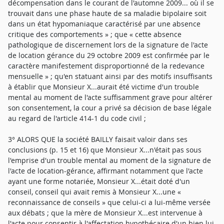
décompensation dans le courant de l'automne 2009... où il se
trouvait dans une phase haute de sa maladie bipolaire soit
dans un état hypomaniaque caractérisé par une absence
critique des comportements » ; que « cette absence
pathologique de discernement lors de la signature de l'acte
de location gérance du 29 octobre 2009 est confirmée par le
caractère manifestement disproportionné de la redevance
mensuelle » ; qu'en statuant ainsi par des motifs insuffisants
à établir que Monsieur X...aurait été victime d'un trouble
mental au moment de l'acte suffisamment grave pour altérer
son consentement, la cour a privé sa décision de base légale
au regard de l'article 414-1 du code civil ;
3° ALORS QUE la société BAILLY faisait valoir dans ses
conclusions (p. 15 et 16) que Monsieur X...n'était pas sous
l'emprise d'un trouble mental au moment de la signature de
l'acte de location-gérance, affirmant notamment que l'acte
ayant une forme notariée, Monsieur X...était doté d'un
conseil, conseil qui avait remis à Monsieur X...une «
reconnaissance de conseils » que celui-ci a lui-même versée
aux débats ; que la mère de Monsieur X...est intervenue à
l'acte pour consentir à l'affectation hypothécaire d'un bien lui