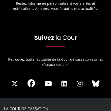
Restez informé en personnalisant vos alertes et
notifications. Abonnez-vous à toutes nos actualités.
Suivez
la Cour
Retrouvez toute l’actualité de la Cour de cassation sur les
réseaux sociaux.
Share
Share
Share
Share
Sha
Share
on
on
on
on
on
on
Facebook
X
Youtube
LinkedIn
Instagram
Blue
play
LA COUR DE CASSATION