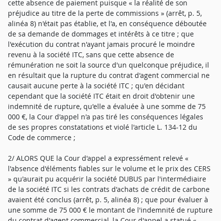
cette absence de paiement puisque « la réalité de son
préjudice au titre de la perte de commissions » (arrêt, p. 5,
alinéa 8) n'était pas établie, et l'a, en conséquence déboutée
de sa demande de dommages et intérêts à ce titre ; que
l'exécution du contrat n'ayant jamais procuré le moindre
revenu à la société ITC, sans que cette absence de
rémunération ne soit la source d'un quelconque préjudice, il
en résultait que la rupture du contrat d'agent commercial ne
causait aucune perte à la société ITC ; qu'en décidant
cependant que la société ITC était en droit d'obtenir une
indemnité de rupture, qu'elle a évaluée à une somme de 75
000 €, la Cour d'appel n'a pas tiré les conséquences légales
de ses propres constatations et violé l'article L. 134-12 du
Code de commerce ;
2/ ALORS QUE la Cour d'appel a expressément relevé «
l'absence d'éléments fiables sur le volume et le prix des CERS
» qu'aurait pu acquérir la société DUBUS par l'intermédiaire
de la société ITC si les contrats d'achats de crédit de carbone
avaient été conclus (arrêt, p. 5, alinéa 8) ; que pour évaluer à
une somme de 75 000 € le montant de l'indemnité de rupture
du contrat d'agent commercial, la Cour d'appel a statué «