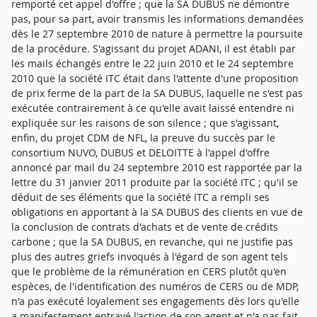
remporté cet appel d'offre ; que la SA DUBUS ne démontre
pas, pour sa part, avoir transmis les informations demandées
dès le 27 septembre 2010 de nature à permettre la poursuite
de la procédure. S'agissant du projet ADANI, il est établi par
les mails échangés entre le 22 juin 2010 et le 24 septembre
2010 que la société ITC était dans l'attente d'une proposition
de prix ferme de la part de la SA DUBUS, laquelle ne s'est pas
exécutée contrairement à ce qu'elle avait laissé entendre ni
expliquée sur les raisons de son silence ; que s'agissant,
enfin, du projet CDM de NFL, la preuve du succès par le
consortium NUVO, DUBUS et DELOITTE à l'appel d'offre
annoncé par mail du 24 septembre 2010 est rapportée par la
lettre du 31 janvier 2011 produite par la société ITC ; qu'il se
déduit de ses éléments que la société ITC a rempli ses
obligations en apportant à la SA DUBUS des clients en vue de
la conclusion de contrats d'achats et de vente de crédits
carbone ; que la SA DUBUS, en revanche, qui ne justifie pas
plus des autres griefs invoqués à l'égard de son agent tels
que le problème de la rémunération en CERS plutôt qu'en
espèces, de l'identification des numéros de CERS ou de MDP,
n'a pas exécuté loyalement ses engagements dès lors qu'elle
a manifestement entravé l'action de son agent et n'a pas fait