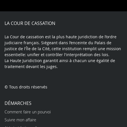
on
on
on
on
on
on
Facebook
X
Youtube
LinkedIn
Instagram
Blue
play
LA COUR DE CASSATION
La Cour de cassation est la plus haute juridiction de l’ordre
judiciaire français. Siégeant dans l’enceinte du Palais de
justice de l'Île de la Cité, cette institution remplit une mission
essentielle: unifier et contrôler l'interprétation des lois.
La Haute Juridiction garantit ainsi à chacun une égalité de
traitement devant les juges.
© Tous droits réservés
DÉMARCHES
Comment faire un pourvoi
Suivre mon affaire