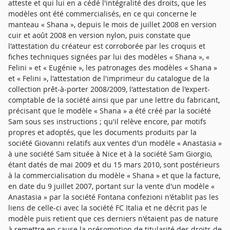
atteste et qui lui en a cédé l'intégralité des droits, que les
modèles ont été commercialisés, en ce qui concerne le
manteau « Shana », depuis le mois de juillet 2008 en version
cuir et août 2008 en version nylon, puis constate que
l'attestation du créateur est corroborée par les croquis et
fiches techniques signées par lui des modèles « Shana », «
Felini » et « Eugénie », les patronages des modèles « Shana »
et « Felini », l'attestation de l'imprimeur du catalogue de la
collection prêt-à-porter 2008/2009, l'attestation de l'expert-
comptable de la société ainsi que par une lettre du fabricant,
précisant que le modèle « Shana » a été créé par la société
Sam sous ses instructions ; qu'il relève encore, par motifs
propres et adoptés, que les documents produits par la
société Giovanni relatifs aux ventes d'un modèle « Anastasia »
à une société Sam située à Nice et à la société Sam Giorgio,
étant datés de mai 2009 et du 15 mars 2010, sont postérieurs
à la commercialisation du modèle « Shana » et que la facture,
en date du 9 juillet 2007, portant sur la vente d'un modèle «
Anastasia » par la société Fontana confezioni n'établit pas les
liens de celle-ci avec la société FC Italia et ne décrit pas le
modèle puis retient que ces derniers n'étaient pas de nature
à remettre en cause la présomption de titularité des droits de