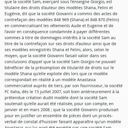
que la société Sam, exerçant sous l'enseigne Giorgio, est
titulaire des droits d'auteur des modèles Shana, Felini et
Eugénie, dit que la société Giovanni a commis des actes de
contrefaçon des modèles 848 969 (Shana) et 848 870 (Felini)
en commercialisant les vêtements Aude et Eugenie et de
l'avoir en conséquence condamnée à payer différentes
sommes à titre de dommages-intérêts à la société Sam au
titre de la contrefaçon sur ses droits d'auteur ainsi que de
ses modèles enregistrés Shana et Felini, alors, selon le
moyen, que la société Giovanni faisait valoir dans ses
conclusions d'appel que la société Sam Giorgio ne pouvait
bénéficier de la présomption de titularité de droits sur le
modèle Shana qu'elle exploite dès lors que ce modèle
correspondait en réalité à un modèle Anastasia
commercialisé auprès de tiers, par son fournisseur, la société
FC Italia, dès le 15 juillet 2007, soit bien antérieurement à la
prétendue création dudit modèle dont la société Sam
soutenait qu'elle aurait été réalisée, pour son compte, en
janvier et en mars 2008 ; que la société Giovanni produisait
pour en justifier un ensemble de pièces dont un procès-
verbal de constat d'huissier faisant apparaître qu'un modèle
Anastasia, qui lui avait été expédié par une société Sam