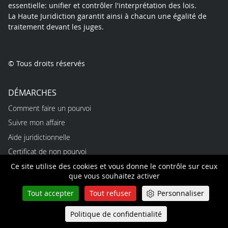
essentielle: unifier et contrôler l'interprétation des lois.
La Haute Juridiction garantit ainsi à chacun une égalité de
traitement devant les juges.
© Tous droits réservés
DÉMARCHES
Comment faire un pourvoi
Suivre mon affaire
Aide juridictionnelle
Certificat de non pourvoi
Ce site utilise des cookies et vous donne le contrôle sur ceux
Trouver un expert
que vous souhaitez activer
PROFESSIONNELS
Tout accepter
Tout refuser
Personnaliser
Emplois
Politique de confidentialité
Queue-Fair
Alternances
Menu