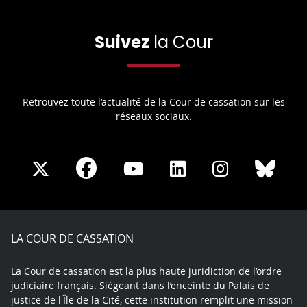
Suivez
la Cour
Retrouvez toute l’actualité de la Cour de cassation sur les
réseaux sociaux.
Share
Share
Share
Share
Sha
Share
on
on
on
on
on
on
Facebook
X
Youtube
LinkedIn
Instagram
Blue
play
LA COUR DE CASSATION
La Cour de cassation est la plus haute juridiction de l’ordre
judiciaire français. Siégeant dans l’enceinte du Palais de
justice de l'Île de la Cité, cette institution remplit une mission