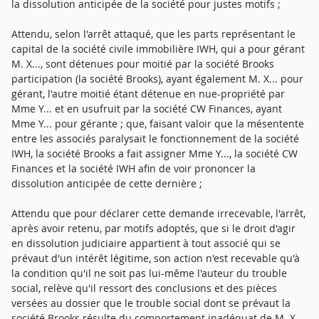
la dissolution anticipée de la société pour justes motifs ;
Attendu, selon l'arrêt attaqué, que les parts représentant le
capital de la société civile immobilière IWH, qui a pour gérant
M. X..., sont détenues pour moitié par la société Brooks
participation (la société Brooks), ayant également M. X... pour
gérant, l'autre moitié étant détenue en nue-propriété par
Mme Y... et en usufruit par la société CW Finances, ayant
Mme Y... pour gérante ; que, faisant valoir que la mésentente
entre les associés paralysait le fonctionnement de la société
IWH, la société Brooks a fait assigner Mme Y..., la société CW
Finances et la société IWH afin de voir prononcer la
dissolution anticipée de cette dernière ;
Attendu que pour déclarer cette demande irrecevable, l'arrêt,
après avoir retenu, par motifs adoptés, que si le droit d'agir
en dissolution judiciaire appartient à tout associé qui se
prévaut d'un intérêt légitime, son action n'est recevable qu'à
la condition qu'il ne soit pas lui-même l'auteur du trouble
social, relève qu'il ressort des conclusions et des pièces
versées au dossier que le trouble social dont se prévaut la
société Brooks résulte du comportement inadéquat de M. X...,