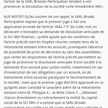
l'action de la SARL Broocks Participation tendant à voir
prononcer la dissolution de la société civile immobilière IWH ;
AUX MOTIFS QU'au soutien de son appel, la SARL Brooks
Participation expose que le premier juge a fait une
application erronée de l'article 1844-7 5° du Code civil, en
déclarant irrecevable sa demande de dissolution anticipée de
la SCI IWH finances ; qu'elle ajoute que les conditions de
l'article précité sont en l'espèce réunies compte tenu de la
mésentente existant entre les associés, provoquant l'absence
de possibilité de prise de décisions au sein des assemblées ;
que certes les dispositions de l'article précité permettent au
juge de prononcer la dissolution anticipée d'une société à la
demande d'un associé pour justes motifs, notamment en cas
d'inexécution de ses obligations par un associé, ou de
mésentente entre associés paralysant le fonctionnement de
la société ; mais que le premier juge doit être approuvé en ce
qu'après avoir constaté le caractère avéré de la mésentente
existant entre M. Philippe X... et Mme Claire Y..., détenant
chacun directement ou indirectement la moitié du capital
social de la SCI IWH, il a estimé que la SARL Brooks
participation ne justifie pas de justes motifs pour solliciter la