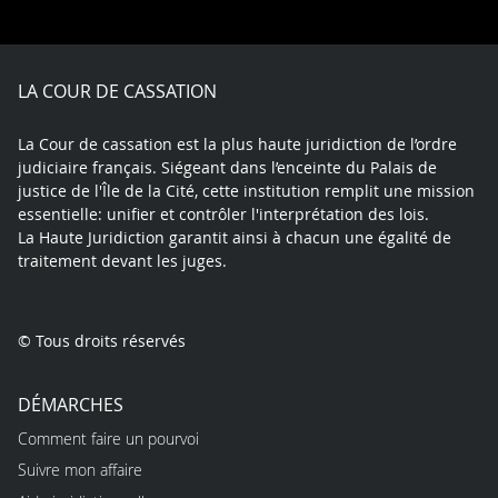
on
on
on
on
on
on
Facebook
X
Youtube
LinkedIn
Instagram
Blue
play
LA COUR DE CASSATION
La Cour de cassation est la plus haute juridiction de l’ordre
judiciaire français. Siégeant dans l’enceinte du Palais de
justice de l'Île de la Cité, cette institution remplit une mission
essentielle: unifier et contrôler l'interprétation des lois.
La Haute Juridiction garantit ainsi à chacun une égalité de
traitement devant les juges.
© Tous droits réservés
DÉMARCHES
Comment faire un pourvoi
Suivre mon affaire