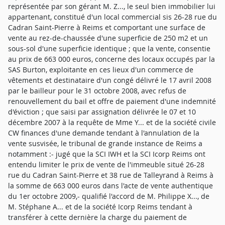
représentée par son gérant M. Z..., le seul bien immobilier lui
appartenant, constitué d'un local commercial sis 26-28 rue du
Cadran Saint-Pierre à Reims et comportant une surface de
vente au rez-de-chaussée d'une superficie de 250 m2 et un
sous-sol d'une superficie identique ; que la vente, consentie
au prix de 663 000 euros, concerne des locaux occupés par la
SAS Burton, exploitante en ces lieux d'un commerce de
vêtements et destinataire d'un congé délivré le 17 avril 2008
par le bailleur pour le 31 octobre 2008, avec refus de
renouvellement du bail et offre de paiement d'une indemnité
d'éviction ; que saisi par assignation délivrée le 07 et 10
décembre 2007 à la requête de Mme Y... et de la société civile
CW finances d'une demande tendant à l'annulation de la
vente susvisée, le tribunal de grande instance de Reims a
notamment :- jugé que la SCI IWH et la SCI Icorp Reims ont
entendu limiter le prix de vente de l'immeuble situé 26-28
rue du Cadran Saint-Pierre et 38 rue de Talleyrand à Reims à
la somme de 663 000 euros dans l'acte de vente authentique
du 1er octobre 2009,- qualifié l'accord de M. Philippe X..., de
M. Stéphane A... et de la société Icorp Reims tendant à
transférer à cette dernière la charge du paiement de