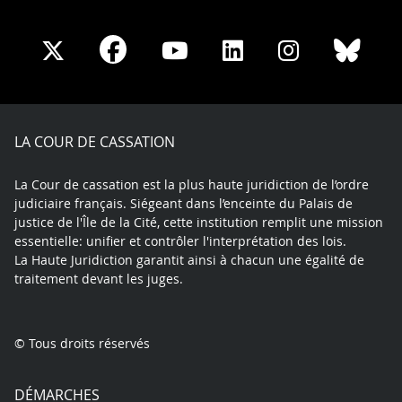
Share
Share
Share
Share
Sha
Share
on
on
on
on
on
on
Facebook
X
Youtube
LinkedIn
Instagram
Blue
play
LA COUR DE CASSATION
La Cour de cassation est la plus haute juridiction de l’ordre
judiciaire français. Siégeant dans l’enceinte du Palais de
justice de l'Île de la Cité, cette institution remplit une mission
essentielle: unifier et contrôler l'interprétation des lois.
La Haute Juridiction garantit ainsi à chacun une égalité de
traitement devant les juges.
© Tous droits réservés
DÉMARCHES