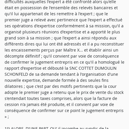
difficultés auxquelles l'expert a été confronté alors qu'elle
était en possession de l'ensemble des relevés bancaires et
qu'il lui appartenait de les remettre à l'expert ; que le
premier juge a relevé avec pertinence que l'expert a effectué
ses opérations d'expertise conformément à sa mission, qu'il a
organisé plusieurs réunions d'expertise et a apporté le plus
grand soin à sa mission ; que l'expert a ainsi répondu aux
différents dires qui lui ont été adressés et il a pu reconstituer
les encaissements perçus par Maître X... et établir ainsi un
décompte définitif ; qu'il convient par voie de conséquence
de confirmer le jugement entrepris en ce qu'il a homologué le
rapport d'expertise et débouté la SNC COTTET DUMOULIN
SCHONFELD de sa demande tendant à l'organisation d'une
nouvelle expertise, demande formée à des seules fins
dilatoires ; que c'est par des motifs pertinents que la cour
adopte le premier juge a retenu que le prix de vente du stock
s'entendait toutes taxes comprises, alors que la facture de
cession n'a jamais été produite, et il convient par voie de
conséquence de confirmer sur ce point le jugement entrepris
» ;
1°) ALORS, D'UNE PART, QU' il incombe au syndic de la