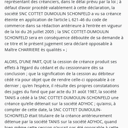
représentant des créanciers, dans le délai prévu par la loi ; à
défaut d'avoir procédé valablement à cette déclaration, la
société SNC COTTET DUMOULIN SCHONFELD a vu sa créance
éteinte en application de l'article L 621-46 du code de
commerce dans sa rédaction antérieure à l'entrée en vigueur
de la loi du 26 juillet 2005 ; la SNC COTTET-DUMOULIN
SCHONFELD sera en conséquence déboutée de sa demande à
ce titre et le présent jugement sera déclaré opposable à
Maître CHARRIERE ès qualités » ;
ALORS, D'UNE PART, QUE la cession de créance produit ses
effets à l'égard du cédant et du cessionnaire dès sa
conclusion ; que la signification de la cession au débiteur
cédé n'a pour objet que de rendre celle-ci opposable à ce
dernier ; qu'en l'espèce, il résulte des propres constatations
des juges du fond que par acte du 31 août 1987, la société
TANIS a cédé à la SNC COTTET-DUMOULIN-SCHONFELD une
créance qu'elle détenait sur la société AD'HOC ; qu'ainsi, à
compter de cette date, la SNC COTTET DUMOULIN-
SCHONFELD était titulaire de la créance antérieurement
détenue par la société TANIS sur la société AD'HOC, quand
bien même cette cession n'aurait pas été opposable à cette