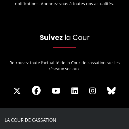
notifications. Abonnez-vous à toutes nos actualités.
Suivez
la Cour
Retrouvez toute l’actualité de la Cour de cassation sur les
réseaux sociaux.
Share
Share
Share
Share
Sha
Share
on
on
on
on
on
on
Facebook
X
Youtube
LinkedIn
Instagram
Blue
play
LA COUR DE CASSATION