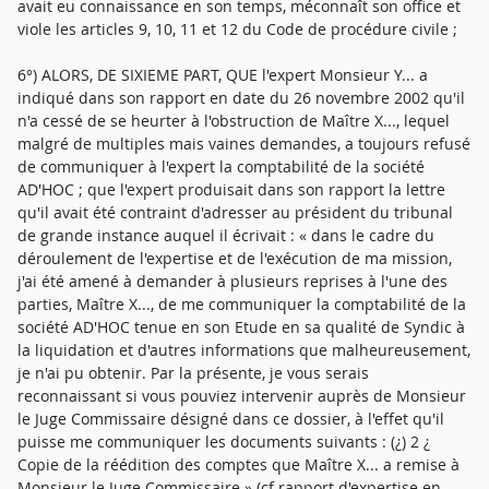
avait eu connaissance en son temps, méconnaît son office et
viole les articles 9, 10, 11 et 12 du Code de procédure civile ;
6°) ALORS, DE SIXIEME PART, QUE l'expert Monsieur Y... a
indiqué dans son rapport en date du 26 novembre 2002 qu'il
n'a cessé de se heurter à l'obstruction de Maître X..., lequel
malgré de multiples mais vaines demandes, a toujours refusé
de communiquer à l'expert la comptabilité de la société
AD'HOC ; que l'expert produisait dans son rapport la lettre
qu'il avait été contraint d'adresser au président du tribunal
de grande instance auquel il écrivait : « dans le cadre du
déroulement de l'expertise et de l'exécution de ma mission,
j'ai été amené à demander à plusieurs reprises à l'une des
parties, Maître X..., de me communiquer la comptabilité de la
société AD'HOC tenue en son Etude en sa qualité de Syndic à
la liquidation et d'autres informations que malheureusement,
je n'ai pu obtenir. Par la présente, je vous serais
reconnaissant si vous pouviez intervenir auprès de Monsieur
le Juge Commissaire désigné dans ce dossier, à l'effet qu'il
puisse me communiquer les documents suivants : (¿) 2 ¿
Copie de la réédition des comptes que Maître X... a remise à
Monsieur le Juge Commissaire » (cf rapport d'expertise en