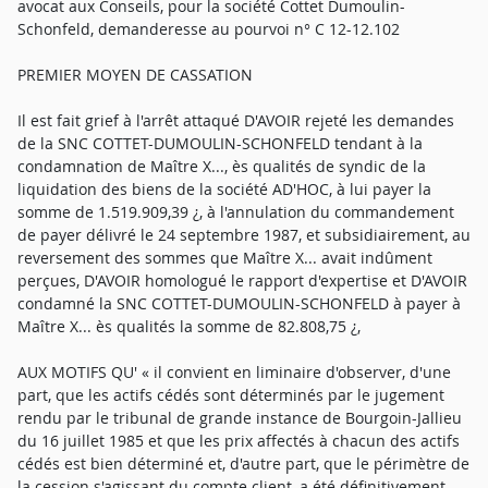
avocat aux Conseils, pour la société Cottet Dumoulin-
Schonfeld, demanderesse au pourvoi n° C 12-12.102
PREMIER MOYEN DE CASSATION
Il est fait grief à l'arrêt attaqué D'AVOIR rejeté les demandes
de la SNC COTTET-DUMOULIN-SCHONFELD tendant à la
condamnation de Maître X..., ès qualités de syndic de la
liquidation des biens de la société AD'HOC, à lui payer la
somme de 1.519.909,39 ¿, à l'annulation du commandement
de payer délivré le 24 septembre 1987, et subsidiairement, au
reversement des sommes que Maître X... avait indûment
perçues, D'AVOIR homologué le rapport d'expertise et D'AVOIR
condamné la SNC COTTET-DUMOULIN-SCHONFELD à payer à
Maître X... ès qualités la somme de 82.808,75 ¿,
AUX MOTIFS QU' « il convient en liminaire d'observer, d'une
part, que les actifs cédés sont déterminés par le jugement
rendu par le tribunal de grande instance de Bourgoin-Jallieu
du 16 juillet 1985 et que les prix affectés à chacun des actifs
cédés est bien déterminé et, d'autre part, que le périmètre de
la cession s'agissant du compte client, a été définitivement