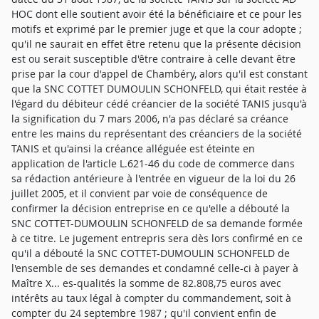
HOC dont elle soutient avoir été la bénéficiaire et ce pour les
motifs et exprimé par le premier juge et que la cour adopte ;
qu'il ne saurait en effet être retenu que la présente décision
est ou serait susceptible d'être contraire à celle devant être
prise par la cour d'appel de Chambéry, alors qu'il est constant
que la SNC COTTET DUMOULIN SCHONFELD, qui était restée à
l'égard du débiteur cédé créancier de la société TANIS jusqu'à
la signification du 7 mars 2006, n'a pas déclaré sa créance
entre les mains du représentant des créanciers de la société
TANIS et qu'ainsi la créance alléguée est éteinte en
application de l'article L.621-46 du code de commerce dans
sa rédaction antérieure à l'entrée en vigueur de la loi du 26
juillet 2005, et il convient par voie de conséquence de
confirmer la décision entreprise en ce qu'elle a débouté la
SNC COTTET-DUMOULIN SCHONFELD de sa demande formée
à ce titre. Le jugement entrepris sera dès lors confirmé en ce
qu'il a débouté la SNC COTTET-DUMOULIN SCHONFELD de
l'ensemble de ses demandes et condamné celle-ci à payer à
Maître X... es-qualités la somme de 82.808,75 euros avec
intérêts au taux légal à compter du commandement, soit à
compter du 24 septembre 1987 ; qu'il convient enfin de