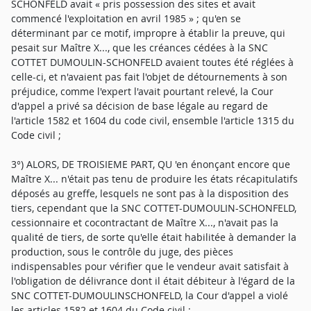
SCHONFELD avait « pris possession des sites et avait
commencé l'exploitation en avril 1985 » ; qu'en se
déterminant par ce motif, impropre à établir la preuve, qui
pesait sur Maître X..., que les créances cédées à la SNC
COTTET DUMOULIN-SCHONFELD avaient toutes été réglées à
celle-ci, et n'avaient pas fait l'objet de détournements à son
préjudice, comme l'expert l'avait pourtant relevé, la Cour
d'appel a privé sa décision de base légale au regard de
l'article 1582 et 1604 du code civil, ensemble l'article 1315 du
Code civil ;
3°) ALORS, DE TROISIEME PART, QU 'en énonçant encore que
Maître X... n'était pas tenu de produire les états récapitulatifs
déposés au greffe, lesquels ne sont pas à la disposition des
tiers, cependant que la SNC COTTET-DUMOULIN-SCHONFELD,
cessionnaire et cocontractant de Maître X..., n'avait pas la
qualité de tiers, de sorte qu'elle était habilitée à demander la
production, sous le contrôle du juge, des pièces
indispensables pour vérifier que le vendeur avait satisfait à
l'obligation de délivrance dont il était débiteur à l'égard de la
SNC COTTET-DUMOULINSCHONFELD, la Cour d'appel a violé
les articles 1582 et 1604 du Code civil ;