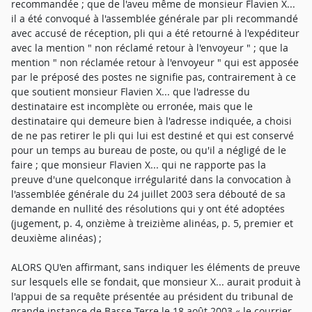
recommandée ; que de l'aveu même de monsieur Flavien X...
il a été convoqué à l'assemblée générale par pli recommandé
avec accusé de réception, pli qui a été retourné à l'expéditeur
avec la mention " non réclamé retour à l'envoyeur " ; que la
mention " non réclamée retour à l'envoyeur " qui est apposée
par le préposé des postes ne signifie pas, contrairement à ce
que soutient monsieur Flavien X... que l'adresse du
destinataire est incomplète ou erronée, mais que le
destinataire qui demeure bien à l'adresse indiquée, a choisi
de ne pas retirer le pli qui lui est destiné et qui est conservé
pour un temps au bureau de poste, ou qu'il a négligé de le
faire ; que monsieur Flavien X... qui ne rapporte pas la
preuve d'une quelconque irrégularité dans la convocation à
l'assemblée générale du 24 juillet 2003 sera débouté de sa
demande en nullité des résolutions qui y ont été adoptées
(jugement, p. 4, onzième à treizième alinéas, p. 5, premier et
deuxième alinéas) ;
ALORS QU'en affirmant, sans indiquer les éléments de preuve
sur lesquels elle se fondait, que monsieur X... aurait produit à
l'appui de sa requête présentée au président du tribunal de
grande instance de Basse-Terre le 18 août 2003 « le courrier