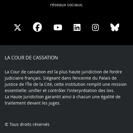
réseaux sociaux.
Share
Share
Share
Share
Sha
Share
on
on
on
on
on
on
Facebook
X
Youtube
LinkedIn
Instagram
Blue
play
LA COUR DE CASSATION
La Cour de cassation est la plus haute juridiction de l’ordre
judiciaire français. Siégeant dans l’enceinte du Palais de
justice de l'Île de la Cité, cette institution remplit une mission
essentielle: unifier et contrôler l'interprétation des lois.
La Haute Juridiction garantit ainsi à chacun une égalité de
traitement devant les juges.
© Tous droits réservés