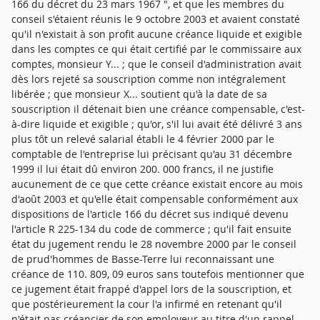
166 du décret du 23 mars 1967 ", et que les membres du
conseil s'étaient réunis le 9 octobre 2003 et avaient constaté
qu'il n'existait à son profit aucune créance liquide et exigible
dans les comptes ce qui était certifié par le commissaire aux
comptes, monsieur Y... ; que le conseil d'administration avait
dès lors rejeté sa souscription comme non intégralement
libérée ; que monsieur X... soutient qu'à la date de sa
souscription il détenait bien une créance compensable, c'est-
à-dire liquide et exigible ; qu'or, s'il lui avait été délivré 3 ans
plus tôt un relevé salarial établi le 4 février 2000 par le
comptable de l'entreprise lui précisant qu'au 31 décembre
1999 il lui était dû environ 200. 000 francs, il ne justifie
aucunement de ce que cette créance existait encore au mois
d'août 2003 et qu'elle était compensable conformément aux
dispositions de l'article 166 du décret sus indiqué devenu
l'article R 225-134 du code de commerce ; qu'il fait ensuite
état du jugement rendu le 28 novembre 2000 par le conseil
de prud'hommes de Basse-Terre lui reconnaissant une
créance de 110. 809, 09 euros sans toutefois mentionner que
ce jugement était frappé d'appel lors de la souscription, et
que postérieurement la cour l'a infirmé en retenant qu'il
n'était pas créancier de son employeur au titre d'un rappel