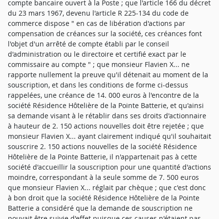
compte bancaire ouvert à la Poste ; que l'article 166 du décret
du 23 mars 1967, devenu l'article R 225-134 du code de
commerce dispose " en cas de libération d'actions par
compensation de créances sur la société, ces créances font
l'objet d'un arrêté de compte établi par le conseil
d'administration ou le directoire et certifié exact par le
commissaire au compte " ; que monsieur Flavien X... ne
rapporte nullement la preuve qu'il détenait au moment de la
souscription, et dans les conditions de forme ci-dessus
rappelées, une créance de 14. 000 euros à l'encontre de la
société Résidence Hôtelière de la Pointe Batterie, et qu'ainsi
sa demande visant à le rétablir dans ses droits d'actionnaire
à hauteur de 2. 150 actions nouvelles doit être rejetée ; que
monsieur Flavien X... ayant clairement indiqué qu'il souhaitait
souscrire 2. 150 actions nouvelles de la société Résidence
Hôtelière de la Pointe Batterie, il n'appartenait pas à cette
société d'accueillir la souscription pour une quantité d'actions
moindre, correspondant à la seule somme de 7. 500 euros
que monsieur Flavien X... réglait par chèque ; que c'est donc
à bon droit que la société Résidence Hôtelière de la Pointe
Batterie a considéré que la demande de souscription ne
pouvait être suivie d'effet puisque ces causes n'étaient pas