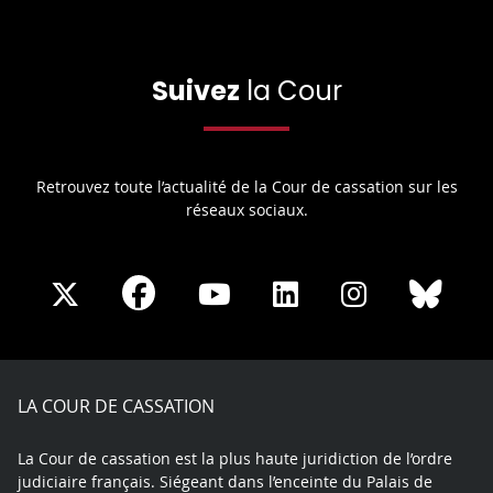
Suivez
la Cour
Retrouvez toute l’actualité de la Cour de cassation sur les
réseaux sociaux.
Share
Share
Share
Share
Sha
Share
on
on
on
on
on
on
Facebook
X
Youtube
LinkedIn
Instagram
Blue
play
LA COUR DE CASSATION
La Cour de cassation est la plus haute juridiction de l’ordre
judiciaire français. Siégeant dans l’enceinte du Palais de