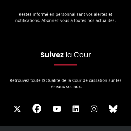
Restez informé en personnalisant vos alertes et
notifications. Abonnez-vous à toutes nos actualités.
Suivez
la Cour
Retrouvez toute l’actualité de la Cour de cassation sur les
réseaux sociaux.
Share
Share
Share
Share
Sha
Share
on
on
on
on
on
on
Facebook
X
Youtube
LinkedIn
Instagram
Blue