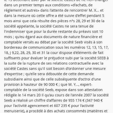
dans un premier temps aux conditions «d'achats, de
règlement et autres» dans l'attente de rencontrer M. X... et
dans la mesure où cette offre a été suivie d'effet pendant 5
mois ainsi que cela résulte des pièces n°s 28, 29 et 30 de la
société appelante, la société Castes ne sera tenue de
l'indemniser que pour la durée restante du préavis soit 10
mois ; qu'eu égard aux documents de nature financière et
comptable versés au débat par la société Seeb visés à son
bordereau de communication sous les numéros 12, 13, 15, 17,
18, J 9,22, 28, 29, 30 et 31 la cour dispose d'éléments de fait
suffisants pour évaluer le préjudice subi par la société SEEB à
la suite de la rupture de ses relations contractuelle avec la
société Castes sans qu'il soit besoin d'ordonner une mesure
d'expertise ; qu'elle sera déboutée de cette demande
subsidiaire ainsi que de celle subséquente d'octroi d'une
provision à hauteur de 90 000 € ; que M. Y..., expert-
comptable de la société Seeb, expose dans son attestation
rédigée le 14 mars 20 Il qu'au cours de l'année 2007 la société
Seeb a réalisé un chiffre d'affaires de 955 174 € (347 940 €
pour l'activité agencement et 607 235 € pour l'activité
menuiserie), a procédé à des achats consommés (matières et