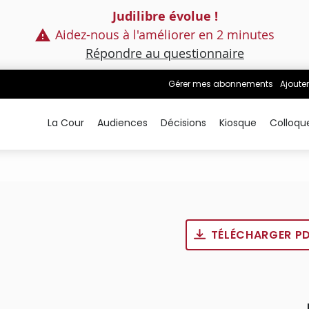
Judilibre évolue !
Aidez-nous à l'améliorer en 2 minutes
Répondre au questionnaire
Gérer mes abonnements
Ajouter
La Cour
Audiences
Décisions
Kiosque
Colloqu
TÉLÉCHARGER P