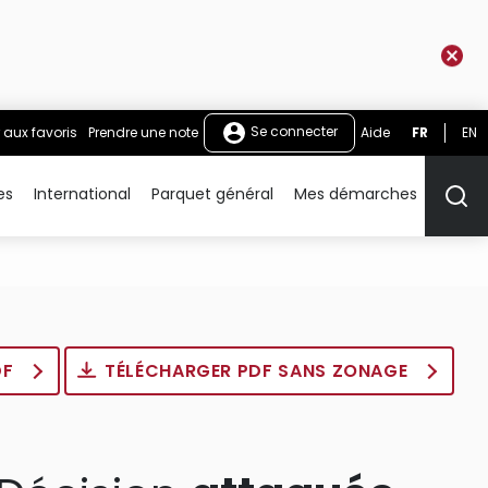
Se connecter
 aux favoris
Prendre une note
Aide
FR
EN
es
International
Parquet général
Mes démarches
Rech
DF
TÉLÉCHARGER PDF SANS ZONAGE