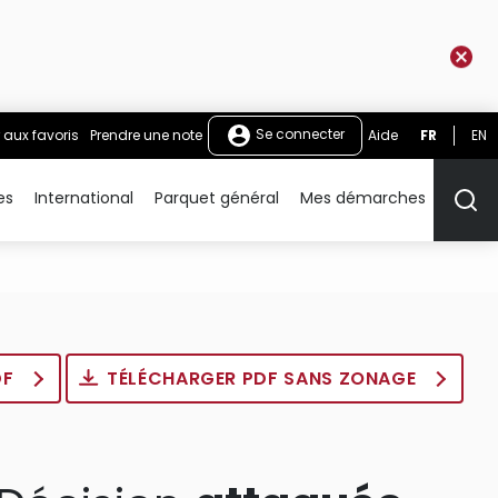
Se connecter
 aux favoris
Prendre une note
Aide
FR
EN
es
International
Parquet général
Mes démarches
Rech
DF
TÉLÉCHARGER PDF SANS ZONAGE