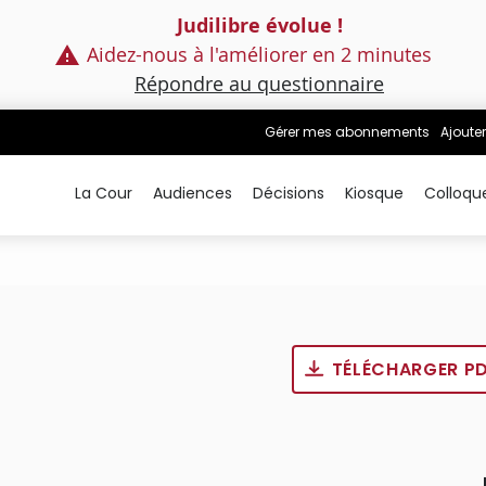
Judilibre évolue !
Aidez-nous à l'améliorer en 2 minutes
Répondre au questionnaire
Gérer mes abonnements
Ajouter
La Cour
Audiences
Décisions
Kiosque
Colloqu
TÉLÉCHARGER P