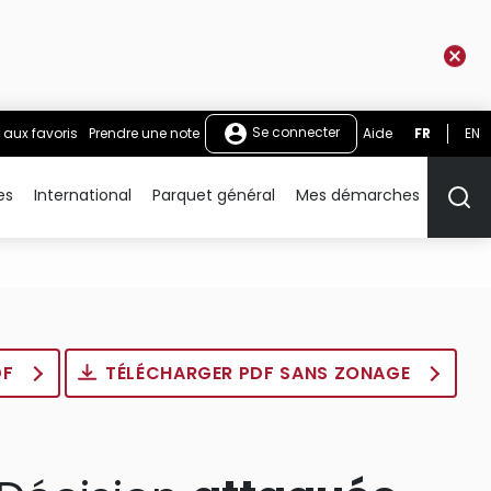
Se connecter
 aux favoris
Prendre une note
Aide
FR
EN
es
International
Parquet général
Mes démarches
Rech
DF
TÉLÉCHARGER PDF SANS ZONAGE