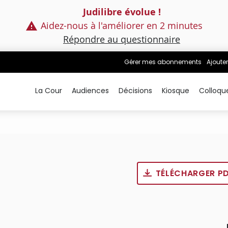
Judilibre évolue !
Aidez-nous à l'améliorer en 2 minutes
Répondre au questionnaire
Gérer mes abonnements
Ajouter
La Cour
Audiences
Décisions
Kiosque
Colloqu
TÉLÉCHARGER P