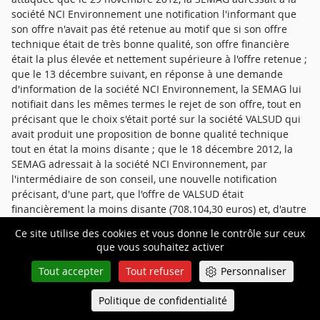
société NCI Environnement une notification l'informant que
son offre n'avait pas été retenue au motif que si son offre
technique était de très bonne qualité, son offre financière
était la plus élevée et nettement supérieure à l'offre retenue ;
que le 13 décembre suivant, en réponse à une demande
d'information de la société NCI Environnement, la SEMAG lui
notifiait dans les mêmes termes le rejet de son offre, tout en
précisant que le choix s'était porté sur la société VALSUD qui
avait produit une proposition de bonne qualité technique
tout en état la moins disante ; que le 18 décembre 2012, la
SEMAG adressait à la société NCI Environnement, par
l'intermédiaire de son conseil, une nouvelle notification
précisant, d'une part, que l'offre de VALSUD était
financièrement la moins disante (708.104,30 euros) et, d'autre
part, que « les éléments d'appréciation et de notation,
Ce site utilise des cookies et vous donne le contrôle sur ceux
permettant d'apprécier les offres, sont indiqués dans le
que vous souhaitez activer
chapitre H « critères d'attribution » du règlement de
consultation » ; qu'enfin, dans ses conclusions, la SEMAG a
Tout accepter
Tout refuser
Personnaliser
précisé une nouvelle fois les caractéristiques et avantages de
l'offre retenue en communiquant les notes détaillées
Politique de confidentialité
Queue-Fair
Menu
attribuées à la société NCI Environnement et à la société