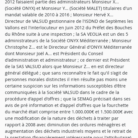
2012 faisaient partie des administrateurs Monsieur X...
(Société ONYX) et Monsieur Y... (Société MALET) titulaires d'un
mandat valable de 2010 à 2016 ; Monsieur Hervé X...
Directeur de VALSUD gestionnaire de l'ISDND de Septèmes les
Vallons est l'interlocuteur en Juin 2012 du Préfet des Bouches
du Rhône suite à une inspection ; la SA VEOLIA est un des 5
administrateurs de la Société ONYX Méditerranée ; Monsieur
Christophe Z... est le Directeur Général d'ONYX Méditerranée
dont Monsieur Joël A... est Président du Conseil
d'administration et administrateur ; ce dernier est Président
de la SAS VALSUD alors que Monsieur Z... en est directeur
général délégué ; que sans reconnaître le fait qu'il s'agit de
personnes morales distinctes il n'en résulte pas moins une
certaine suspicion sur les informations susceptibles d'être
communiquées à la Société VALSUD dans le cadre de la
procédure d'appel d'offres ; que la SEMAG précisait dans ses
avis de pré information et d'appel d'offres que la fourchette
du marché était comprise entre 1.000.000€ et 1.500.000€ avec
une modification de la nature des déchets à traiter par
rapport à 2008 avec diminution des ordures ménagères et
augmentation des déchets industriels moyens et le retrait de
la prestation (financièrement intéressante pour l'attributaire)