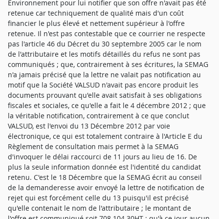
Environnement pour lui notifier que son offre n'avait pas été
retenue car techniquement de qualité mais d'un coût
financier le plus élevé et nettement supérieur à l'offre
retenue. Il n'est pas contestable que ce courrier ne respecte
pas l'article 46 du Décret du 30 septembre 2005 car le nom
de l'attributaire et les motifs détaillés du refus ne sont pas
communiqués ; que, contrairement à ses écritures, la SEMAG
n'a jamais précisé que la lettre ne valait pas notification au
motif que la Société VALSUD n'avait pas encore produit les
documents prouvant qu'elle avait satisfait à ses obligations
fiscales et sociales, ce qu'elle a fait le 4 décembre 2012 ; que
la véritable notification, contrairement à ce que conclut
VALSUD, est l'envoi du 13 Décembre 2012 par voie
électronique, ce qui est totalement contraire à l'Article E du
Règlement de consultation mais permet à la SEMAG
d'invoquer le délai raccourci de 11 jours au lieu de 16. De
plus la seule information donnée est l'identité du candidat
retenu. C'est le 18 Décembre que la SEMAG écrit au conseil
de la demanderesse avoir envoyé la lettre de notification de
rejet qui est forcément celle du 13 puisqu'il est précisé
qu'elle contenait le nom de l'attributaire ; le montant de
l'offre est communiqué soit 708.104.30HT ; qu'à ce jour aucun