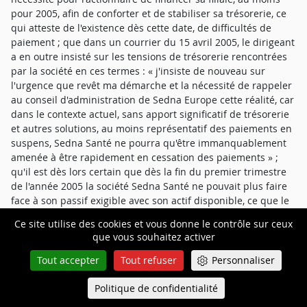
pour 2005, afin de conforter et de stabiliser sa trésorerie, ce
qui atteste de l'existence dès cette date, de difficultés de
paiement ; que dans un courrier du 15 avril 2005, le dirigeant
a en outre insisté sur les tensions de trésorerie rencontrées
par la société en ces termes : « j'insiste de nouveau sur
l'urgence que revêt ma démarche et la nécessité de rappeler
au conseil d'administration de Sedna Europe cette réalité, car
dans le contexte actuel, sans apport significatif de trésorerie
et autres solutions, au moins représentatif des paiements en
suspens, Sedna Santé ne pourra qu'être immanquablement
amenée à être rapidement en cessation des paiements » ;
qu'il est dès lors certain que dès la fin du premier trimestre
de l'année 2005 la société Sedna Santé ne pouvait plus faire
face à son passif exigible avec son actif disponible, ce que le
dirigeant reconnaît explicitement dans ses conclusions
Ce site utilise des cookies et vous donne le contrôle sur ceux
d'appel lorsqu'il écrit que la trésorerie était affectée en
que vous souhaitez activer
priorité aux urgences de développement et que la situation
de l'entreprise s'est dégradée durant l'été 2005 ; que M. Gilles
Tout accepter
Tout refuser
Personnaliser
Y... a donc commis une faute de gestion en déclarant l'état de
cessation des paiements le 10 janvier 2006, très au-delà du
Politique de confidentialité
Queue-Fair
Menu
délai de 45 jours qui lui était imparti par l'article L 631-4 du