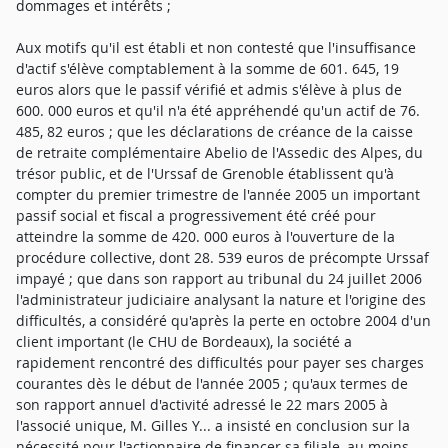
dommages et intérêts ;
Aux motifs qu'il est établi et non contesté que l'insuffisance
d'actif s'élève comptablement à la somme de 601. 645, 19
euros alors que le passif vérifié et admis s'élève à plus de
600. 000 euros et qu'il n'a été appréhendé qu'un actif de 76.
485, 82 euros ; que les déclarations de créance de la caisse
de retraite complémentaire Abelio de l'Assedic des Alpes, du
trésor public, et de l'Urssaf de Grenoble établissent qu'à
compter du premier trimestre de l'année 2005 un important
passif social et fiscal a progressivement été créé pour
atteindre la somme de 420. 000 euros à l'ouverture de la
procédure collective, dont 28. 539 euros de précompte Urssaf
impayé ; que dans son rapport au tribunal du 24 juillet 2006
l'administrateur judiciaire analysant la nature et l'origine des
difficultés, a considéré qu'après la perte en octobre 2004 d'un
client important (le CHU de Bordeaux), la société a
rapidement rencontré des difficultés pour payer ses charges
courantes dès le début de l'année 2005 ; qu'aux termes de
son rapport annuel d'activité adressé le 22 mars 2005 à
l'associé unique, M. Gilles Y... a insisté en conclusion sur la
nécessité pour l'actionnaire de financer sa filiale, au moins