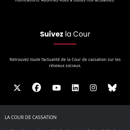
Suivez
la Cour
Retrouvez toute l’actualité de la Cour de cassation sur les
réseaux sociaux.
Share
Share
Share
Share
Sha
Share
on
on
on
on
on
on
Facebook
X
Youtube
LinkedIn
Instagram
Blue
play
LA COUR DE CASSATION