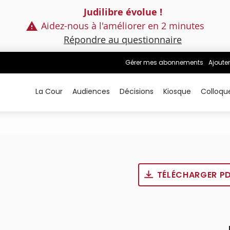
Judilibre évolue !
Aidez-nous à l'améliorer en 2 minutes
Répondre au questionnaire
Gérer mes abonnements
Ajouter
La Cour
Audiences
Décisions
Kiosque
Colloqu
TÉLÉCHARGER P