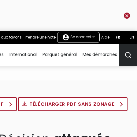
Se connecter
 aux favoris
Prendre une note
Aide
FR
EN
es
International
Parquet général
Mes démarches
Rech
DF
TÉLÉCHARGER PDF SANS ZONAGE