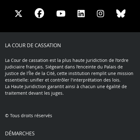
Share
Share
Share
Share
Sha
Share
on
on
on
on
on
on
Facebook
X
Youtube
LinkedIn
Instagram
Blue
play
LA COUR DE CASSATION
La Cour de cassation est la plus haute juridiction de l’ordre
judiciaire français. Siégeant dans l’enceinte du Palais de
justice de l'Île de la Cité, cette institution remplit une mission
essentielle: unifier et contrôler l'interprétation des lois.
La Haute Juridiction garantit ainsi à chacun une égalité de
traitement devant les juges.
© Tous droits réservés
DÉMARCHES