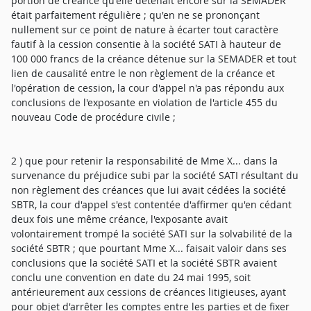
portion de créance qu'elle détenait encore sur la SEMADER
était parfaitement régulière ; qu'en ne se prononçant
nullement sur ce point de nature à écarter tout caractère
fautif à la cession consentie à la société SATI à hauteur de
100 000 francs de la créance détenue sur la SEMADER et tout
lien de causalité entre le non règlement de la créance et
l'opération de cession, la cour d'appel n'a pas répondu aux
conclusions de l'exposante en violation de l'article 455 du
nouveau Code de procédure civile ;
2 ) que pour retenir la responsabilité de Mme X... dans la
survenance du préjudice subi par la société SATI résultant du
non règlement des créances que lui avait cédées la société
SBTR, la cour d'appel s'est contentée d'affirmer qu'en cédant
deux fois une même créance, l'exposante avait
volontairement trompé la société SATI sur la solvabilité de la
société SBTR ; que pourtant Mme X... faisait valoir dans ses
conclusions que la société SATI et la société SBTR avaient
conclu une convention en date du 24 mai 1995, soit
antérieurement aux cessions de créances litigieuses, ayant
pour objet d'arrêter les comptes entre les parties et de fixer