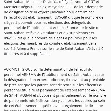
Saint-Auban, Monsieur David Y... délégué syndical CGT et
Monsieur Régis X..., délégué syndical CGT de leur demande
de désignation d'un expert judiciaire pour déterminer
l'effectif dudit établissement ; d'AVOIR dit que le nombre de
sièges à pourvoir pour les élections des délégués du
personnel de l'établissement Arkema France sur le site de
Saint-Auban s'élève à 7 titulaires et à 7 suppléants ; et
d'AVOIR dit que le nombre de sièges à pourvoir pour les
élections des membres du comité d'établissement de la
société Arkema France sur le site de Saint-Auban s'élève à 6
titulaires et à 6 suppléants ;
AUX MOTIFS QUE sur la détermination de l'effectif du personnel ARKEMA de l'établissement de Saint Auban et sur la désignation d'un expert judiciaire, il convient au préalable de préciser que les parties sont d'accord sur les effectifs du personnel titulaire et permanent de l'établissement ARKEMA de SAINT-AUBAN et s'opposent principalement sur le nombre de personnels mis à disposition y compris les cadres au sein de cet établissement ; qu'il convient également de dire que les parties défenderesses ne peuvent prétendre que les salariés visés dans l'article L 1111-2 du Code du travail doivent être comptés dans l'effectif même si leur contrat de travail a pris fin pendant la période de référence dans la mesure où le texte susvisé est particulièrement explicite sur les conditions cumulatives pour que le salarié mis à disposition puisse se présenter aux élections du personnel de l'entreprise utilisatrice à savoir ils sont présents dans les locaux et y travaillent au moins depuis un an ; que, sur les salariés mise à disposition, la société ARKEMA soutient que seuls les salariés des entreprises extérieures intégrés de façon étroite et permanente à la communauté de travail et toujours en liste sur le site de Saint-Auban doivent être comptabilisés, que le tableau produit aux débats est lisible puisqu'il indique le nom de la société extérieure, le nom du personnel, sa qualification et la date de début de la mise à disposition, que le personnel des sociétés ASTOR, SITA, EIFFEL-TN, FOURELAGADEC, D3E, RAZEL, APAVE, PLS Contrôle, GERME, SCHINDLER, ECS et PSI ont été exclus du décompte des effectifs des salariés mis à disposition dans la mesure où ils exerçaient soit des missions ponctuelles pour ARKEMA soit des prestations pour d'autres sociétés sur le site de SAINT-AUBAN et donc ne sont ni mis à disposition ni intégrés dans la communauté de travail du site, qu'elle reconnaît que Monsieur A... n'a pas été comptabilité par erreur et rectifie cet erreur, que les cadres employés par les prestations extérieures sont d'une part des cadres commerciaux et ne sont pas intégrés dans la communauté de travail de SAINT-AUBAN et d'autre part ne remplissent pas la condition de présence de douze mois à la date du décompte ; qu'alors que L'Union locale de la CGT de Château-Arnoux ¿ Saint-Auban, le syndicat CGT des industries chimiques Usine ARKEMA SAINT-AUBAN, Monsieur David Y..., délégué syndical CGT, Monsieur Régis X..., délégué syndical CGT prétendent que les documents produits relatifs au décompte des effectifs mis à disposition sont inintelligibles, que le décompte est erroné dans la mesure où 23 prestataires de service extérieurs sont comptabilisés, mais que 13 seulement ont communiqués leurs effectifs, que l'exclusion des salariés notamment de la société ASTOR et SITA n'est pas fondée ainsi que celle de certains cadres ; qu'il est de jurisprudence constante que doivent être pris en compte dans le calcul des effectifs des entreprises les salariés intégrés de façon étroite et permanente à la communauté de travail ; qu'ainsi en est-il des travailleurs mis à disposition par une entreprise extérieure qui, abstraction faite du lien de subordination qui subsiste avec leur employeur, sont présents dans les locaux de l'entreprise utilisatrice depuis au moins un an, partageant ainsi des conditions de travail en partie communes susceptibles de générer des intérêts communs ; qu'il résulte à la lecture des documents produits aux débats par la société ARKEMA qu'elle démontre d'une part que le décompte des effectifs des salariés mis à disposition est lisible et régulier et d'autre part que l'exclusion des salariés des entreprises extérieures à la société ARKEMA, ASTOR, EIFFEL-TN, FOURE-LAGADEC, D3E, RAZEL, APAVE, PLS Contrôle, GERME, SCHINDLER, ECS et PSI, ainsi que des cadres des entreprises ASTOR, APAVE, PLS Contrôle, GERMES, SCHINDLER, ECS, PSI, EIFFEL TRAVAUX NEUFS, RAVEL-PICO, PERITEC INGÉNIERIE, DE VIRIS, OSLATIS, MCD TECH (Mesura) ONET, DALKIA, EIFFEL INDUSTRIE, SAIT, FOURE-LAGADEC, D3E, SRA SAVAC et SNEF dans l'effectif du personnel de l'établissement ARKEMA de Saint-Auban, est parfaitement justifiée en raison des missions ponctuelles dévolues à ce personnel et non exclusives pour ARKEMA et également en raison de la non-présence depuis au moins d'un an dans l'entreprise de certains cadres, à l'exception de l'entreprise artisanale Gilles CAMILLERI dont il rectifie l'erreur en comptabilisant Monsieur A... dans l'effectif des techniciens mis à disposition ; qu'en effet, l'examen des pièces produites par la société ARKEMA FRANCE permet de dire, pour le personnel non-cadre : ASTOR : la partie demanderesse justifie par le contrat commercial (pièce 13) que le personnel d'ASTOR était lié à la société KEM ONE et mis à la disposition de cette société qui a effectivement travaillé sur la plateforme sud du site ARKEMA ; que l'argumentaire des parties adverses (pointage des salariés d'Astor, site internet) est à écarter au vu des éléments justificatifs de la société ARKEMA ; qu'EIFFEL-TN, FOURE-LAGADEC, D3E, RAZEL : la partie demanderesse justifie par les pièces produites aux débats que les personnels de ces sociétés ne sont pas mis à disposition de la société ARKEMA, ces sociétés intervenant ponctuellement ; que par ailleurs, les parties défenderesses ne produisent aucun argument contraire ; qu'en ce qui concerne APAVE, PLS Contrôle, GERME, SCHINDLER, ECS et PSI, la partie demanderesse justifie par les pièces produites aux débats que les personnels de ces sociétés ne sont pas mis à disposition de la société ARKEMA, ces sociétés travaillant pour plusieurs sociétés et de manière ponctuelle ; que par ailleurs, les parties défenderesses ne produisent aucun argument contraire ; que, pour le personnel-cadre ; ASTOR : les parties défenderesses soutiennent que Monsieur B..., cadre de la société ASTOR est présent dans les locaux de l'établissement ARKEMA de Saint-Auban, mais elles ne démontrent pas, en produisant le décompte d'effectif journalier d'entreprise extérieure de la société ASTOR, qu'il est intégré dans la communauté de travail de la société ARKEMA ; APAVE, PLS Contrôle, GERMES, SCHINDLER, ECCS, PSI : au vu des documents produits pour le personnel non-cadre susvisé, la partie demanderesse justifie que le personnel-cadre de ces entreprises intervient ponctuellement et donc n'est pas mis à disposition d'ARKEMA ; que les parties défenderesses ne produisent aucun élément concret pour contrecarrer cette analyse ; EIFFEL TRAVAUX NEUFS, RAVEL-PICO : la partie demanderesse soutient que les salariés-cadres de ces sociétés interviennent ponctuellement et elle produit un tableau qui démontre qu'aucun salarié n'était présent sur le site entre janvier et mai 2014 et donc n'était pas présent depuis au moins un an à compter du décompte des effectifs ; les parties défenderesses n'apportent aucun élément concret pour contrecarrer l'argumentation de la société ARKEMA ; PERITEC INGÉNIERIE : la partie demanderesse reconnaît et justifie que Monsieur Wilfrid C... était mis à disposition de la société ARKEMA, mais n'était plus présent à compter du 1er janvier 2014 et donc exclu des effectifs ; les parties défenderesses n'apportent aucun élément concret pour contrecarrer l'argumentation de la société ARKEMA ; DE VIRIS : les trois cadres, Messieurs D..., E... et F..., ont été inclus dans le personnel mis à disposition, ce qui n'est pas discuté par les parties défenderesses ; OSLATIS, MCD TECH (Mesura) ONET : la partie demanderesse indique que les cadres appartenant à ces sociétés ne travaillaient pour la société ARKEMA, comme le précise les divers courriers desdites sociétés à l'exception de Monsieur Lionel G..., technicien informatique, qui travaille exclusivement pour la société ARKEMA, mais également sur d'autres sites d'ARKEMA et donc il est considéré comme un personnel intégré dans la communauté de travail de la société ARKEMA et donc sur une base permanente, mais avec un temps de présence partiel (70 jours par an soit deux semaines par mois sur le site de SAINT-AUBAN, ce qui selon elle n'est pas antinomique ; qu'au vu des documents produits, Monsieur G... fait partie des effectifs d'ARKEMA depuis 2013 et 2014 et donc son temps de travail est comptabilisé en fonction de son temps de présence soit à temps partiel ; que de ce fait, l'argument des parties défenderesses qui soutiennent que la société ARKEMA interprète les textes comme il lui semble sur la présence du salarié pendant au moins un an ne peut être retenu ; DALKIA : la partie demanderesse précise que Monsieur Christophe H..., chef d'unité d'exploitation et les autres cadres, ne sont pas de manière permanente sur le site de SAINTAUBAN et notamment Monsieur H... qui est intervenu une seule fois ; les parties défenderesses ne font aucune observation sur ce décompte ; EIFFEL INDUSTRIE : la partie demanderesse soutient que Monsieur Edouard I... a été remplacé par Monsieur J..., chef de contrat, qui ne remplit pas les conditions de présence de 12 mois, ce qui est justifié au vu des documents produits ; qu'elle soutient également que Monsieur Edouard I..., responsable de l'activité maintenance et développement, intervient ponctuellement et ne s'intègre pas dans la communauté de travail du site SAINT-AUBAN, ce qui est justifié par les documents produits ; que les parties défenderesses n'apportent aucun élément concret pour contrecarrer l'argumentation de la société ARKEMA, en soutenant que Monsieur I... intervenait d'avril à octobre 2013 en tant que cadre mis à disposition et intervient encore ; SAIT : la partie demanderesse précise que Monsieur Christophe H..., responsable de région PACA (référent technique et commercial) n'est pas de manière permanente sur le site de Saint AUBAN et le justifie par les documents produits aux débats ; les parties défenderesses n'apportent aucun élément concret pour contrecarrer l'argumentation de la société ARKEMA ; SRA SAVAC : la partie demanderesse précise que Monsieur David K..., r