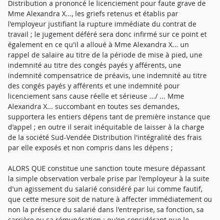
Distribution a prononcé le licenciement pour faute grave de
Mme Alexandra X..., les griefs retenus et établis par
l'employeur justifiant la rupture immédiate du contrat de
travail ; le jugement déféré sera donc infirmé sur ce point et
également en ce qu'il a alloué à Mme Alexandra X... un
rappel de salaire au titre de la période de mise à pied, une
indemnité au titre des congés payés y afférents, une
indemnité compensatrice de préavis, une indemnité au titre
des congés payés y afférents et une indemnité pour
licenciement sans cause réelle et sérieuse .../ ... Mme
Alexandra X... succombant en toutes ses demandes,
supportera les entiers dépens tant de première instance que
d'appel ; en outre il serait inéquitable de laisser à la charge
de la société Sud-Vendée Distribution l'intégralité des frais
par elle exposés et non compris dans les dépens ;
ALORS QUE constitue une sanction toute mesure dépassant
la simple observation verbale prise par l'employeur à la suite
d'un agissement du salarié considéré par lui comme fautif,
que cette mesure soit de nature à affecter immédiatement ou
non la présence du salarié dans l'entreprise, sa fonction, sa
carrière ou sa rémunération ; qu'en considérant que le