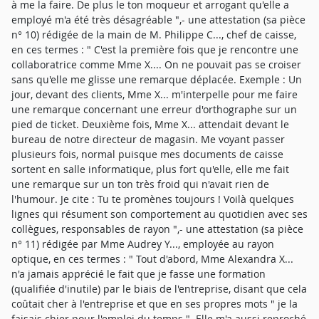
à me la faire. De plus le ton moqueur et arrogant qu'elle a
employé m'a été très désagréable ",- une attestation (sa pièce
n° 10) rédigée de la main de M. Philippe C..., chef de caisse,
en ces termes : " C'est la première fois que je rencontre une
collaboratrice comme Mme X.... On ne pouvait pas se croiser
sans qu'elle me glisse une remarque déplacée. Exemple : Un
jour, devant des clients, Mme X... m'interpelle pour me faire
une remarque concernant une erreur d'orthographe sur un
pied de ticket. Deuxième fois, Mme X... attendait devant le
bureau de notre directeur de magasin. Me voyant passer
plusieurs fois, normal puisque mes documents de caisse
sortent en salle informatique, plus fort qu'elle, elle me fait
une remarque sur un ton très froid qui n'avait rien de
l'humour. Je cite : Tu te promènes toujours ! Voilà quelques
lignes qui résument son comportement au quotidien avec ses
collègues, responsables de rayon ",- une attestation (sa pièce
n° 11) rédigée par Mme Audrey Y..., employée au rayon
optique, en ces termes : " Tout d'abord, Mme Alexandra X...
n'a jamais apprécié le fait que je fasse une formation
(qualifiée d'inutile) par le biais de l'entreprise, disant que cela
coûtait cher à l'entreprise et que en ses propres mots " je la
faisais chier pour l'emploi du temps ". Elle m'a aussi reproché