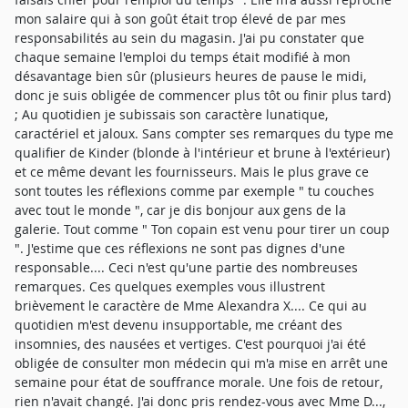
mon salaire qui à son goût était trop élevé de par mes
responsabilités au sein du magasin. J'ai pu constater que
chaque semaine l'emploi du temps était modifié à mon
désavantage bien sûr (plusieurs heures de pause le midi,
donc je suis obligée de commencer plus tôt ou finir plus tard)
; Au quotidien je subissais son caractère lunatique,
caractériel et jaloux. Sans compter ses remarques du type me
qualifier de Kinder (blonde à l'intérieur et brune à l'extérieur)
et ce même devant les fournisseurs. Mais le plus grave ce
sont toutes les réflexions comme par exemple " tu couches
avec tout le monde ", car je dis bonjour aux gens de la
galerie. Tout comme " Ton copain est venu pour tirer un coup
". J'estime que ces réflexions ne sont pas dignes d'une
responsable.... Ceci n'est qu'une partie des nombreuses
remarques. Ces quelques exemples vous illustrent
brièvement le caractère de Mme Alexandra X.... Ce qui au
quotidien m'est devenu insupportable, me créant des
insomnies, des nausées et vertiges. C'est pourquoi j'ai été
obligée de consulter mon médecin qui m'a mise en arrêt une
semaine pour état de souffrance morale. Une fois de retour,
rien n'avait changé. J'ai donc pris rendez-vous avec Mme D...,