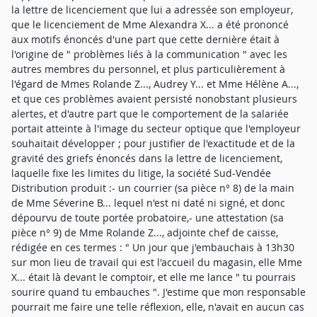
la lettre de licenciement que lui a adressée son employeur,
que le licenciement de Mme Alexandra X... a été prononcé
aux motifs énoncés d'une part que cette dernière était à
l'origine de " problèmes liés à la communication " avec les
autres membres du personnel, et plus particulièrement à
l'égard de Mmes Rolande Z..., Audrey Y... et Mme Hélène A...,
et que ces problèmes avaient persisté nonobstant plusieurs
alertes, et d'autre part que le comportement de la salariée
portait atteinte à l'image du secteur optique que l'employeur
souhaitait développer ; pour justifier de l'exactitude et de la
gravité des griefs énoncés dans la lettre de licenciement,
laquelle fixe les limites du litige, la société Sud-Vendée
Distribution produit :- un courrier (sa pièce n° 8) de la main
de Mme Séverine B... lequel n'est ni daté ni signé, et donc
dépourvu de toute portée probatoire,- une attestation (sa
pièce n° 9) de Mme Rolande Z..., adjointe chef de caisse,
rédigée en ces termes : " Un jour que j'embauchais à 13h30
sur mon lieu de travail qui est l'accueil du magasin, elle Mme
X... était là devant le comptoir, et elle me lance " tu pourrais
sourire quand tu embauches ". J'estime que mon responsable
pourrait me faire une telle réflexion, elle, n'avait en aucun cas