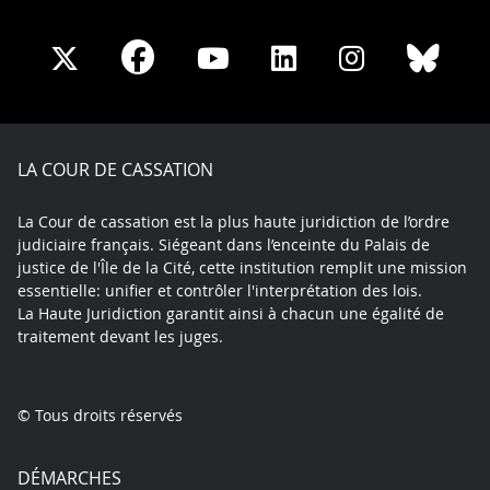
Share
Share
Share
Share
Sha
Share
on
on
on
on
on
on
Facebook
X
Youtube
LinkedIn
Instagram
Blue
play
LA COUR DE CASSATION
La Cour de cassation est la plus haute juridiction de l’ordre
judiciaire français. Siégeant dans l’enceinte du Palais de
justice de l'Île de la Cité, cette institution remplit une mission
essentielle: unifier et contrôler l'interprétation des lois.
La Haute Juridiction garantit ainsi à chacun une égalité de
traitement devant les juges.
© Tous droits réservés
DÉMARCHES