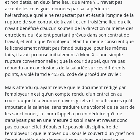
et non datés, en deuxième lieu, que Mme Y... n'avait pas
accepté les consignes données par sa supérieure
hiérarchique qu'elle ne respectait pas et était à l'origine de la
rupture de son contrat de travail, et en troisième lieu qu'elle
n'avait bénéficié d'aucun soutien de la direction ni même des
entretiens qui étaient pourtant prévus dans son contrat de
travail, et enfin que l'employeur était lui-même conscient que
le licenciement n'était pas fondé puisque, pour les mêmes
faits, il avait proposé initialement à Mme X... une simple
rupture conventionnelle ; que la cour d'appel, qui n'a pas
répondu aux conclusions de la salariée sur ces différents
points, a violé l'article 455 du code de procédure civile ;
Mais attendu qu'ayant relevé que le document rédigé par
l'employeur n'est qu'un compte rendu d'un entretien au
cours duquel il a énuméré divers griefs et insuffisances qu'il
imputait à la salariée, sans traduire une volonté de sa part de
les sanctionner, la cour d'appel a pu en déduire qu'il ne
s'analysait pas en une mesure disciplinaire et n'avait donc
pas eu pour effet d'épuiser le pouvoir disciplinaire de
l'employeur ; que le moyen qui, sous le couvert d'un grief non
fondé de défaut de réponse à conclusions, ne tend en sa