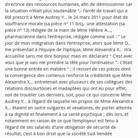
directrice des ressources humaines, afin de démissionner car
la situation n'était plus soutenable ",- l'arrêt de travail qui a
été prescrit à Mme Audrey Y... le 24 mars 2011 pour état de
souffrance morale (sa pièce n° 11 bis),- une attestation (sa
pièce n° 13) rédigée de la main de Mme Hélène A...,
pharmacienne dans l'entreprise, rédigée comme suit : " Le
jour de mon intégration dans l'entreprise, alors que Mme D...
me présentait à l'équipe de l'optique, Mme Alexandra X... m'a
accueillie sans me dire bonjour mais en déclarant " C'est avec
vous que je vais me prendre la tête pour l'ordinateur ". C'était
une bonne entrée en matière " ; il ressort de ces pièces dont
la convergence des contenus renforce la crédibilité que Mme
Alexandra X... entretenait avec plusieurs de ses collègues des
relations discourtoises et inadaptées qui ont eu pour effet,
soit de troubler ces derniers, soit, pour ce qui concerne Mme
Audrey Y... à l'égard de laquelle les propos de Mme Alexandra
X... étaient en outre vulgaires et vexatoires, de porter atteinte
à sa dignité et finalement à sa santé psychique ; dès lors, et
notamment en raison de ce que l'employeur est tenu à
l'égard de ses salariés d'une obligation de sécurité de
résultat, c'est à bon droit que la société Sud-Vendée