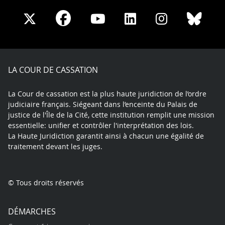
Share
Share
Share
Share
Sha
Share
on
on
on
on
on
on
Facebook
X
Youtube
LinkedIn
Instagram
Blue
play
LA COUR DE CASSATION
La Cour de cassation est la plus haute juridiction de l’ordre
judiciaire français. Siégeant dans l’enceinte du Palais de
justice de l'Île de la Cité, cette institution remplit une mission
essentielle: unifier et contrôler l'interprétation des lois.
La Haute Juridiction garantit ainsi à chacun une égalité de
traitement devant les juges.
© Tous droits réservés
DÉMARCHES