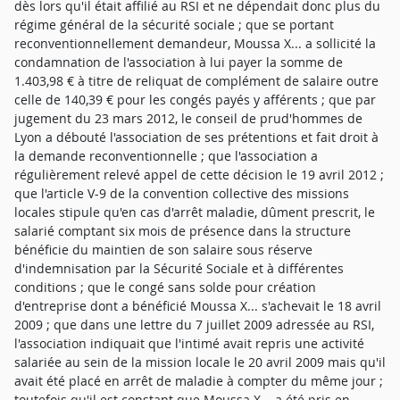
dès lors qu'il était affilié au RSI et ne dépendait donc plus du
régime général de la sécurité sociale ; que se portant
reconventionnellement demandeur, Moussa X... a sollicité la
condamnation de l'association à lui payer la somme de
1.403,98 € à titre de reliquat de complément de salaire outre
celle de 140,39 € pour les congés payés y afférents ; que par
jugement du 23 mars 2012, le conseil de prud'hommes de
Lyon a débouté l'association de ses prétentions et fait droit à
la demande reconventionnelle ; que l'association a
régulièrement relevé appel de cette décision le 19 avril 2012 ;
que l'article V-9 de la convention collective des missions
locales stipule qu'en cas d'arrêt maladie, dûment prescrit, le
salarié comptant six mois de présence dans la structure
bénéficie du maintien de son salaire sous réserve
d'indemnisation par la Sécurité Sociale et à différentes
conditions ; que le congé sans solde pour création
d'entreprise dont a bénéficié Moussa X... s'achevait le 18 avril
2009 ; que dans une lettre du 7 juillet 2009 adressée au RSI,
l'association indiquait que l'intimé avait repris une activité
salariée au sein de la mission locale le 20 avril 2009 mais qu'il
avait été placé en arrêt de maladie à compter du même jour ;
toutefois qu'il est constant que Moussa X... a été pris en