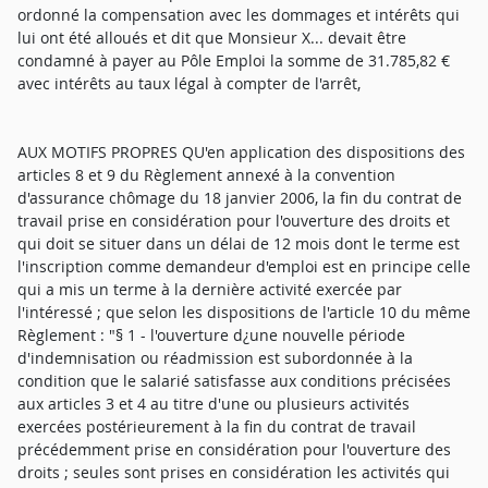
ordonné la compensation avec les dommages et intérêts qui
lui ont été alloués et dit que Monsieur X... devait être
condamné à payer au Pôle Emploi la somme de 31.785,82 €
avec intérêts au taux légal à compter de l'arrêt,
AUX MOTIFS PROPRES QU'en application des dispositions des articles 8 et 9 du Règlement annexé à la convention d'assurance chômage du 18 janvier 2006, la fin du contrat de travail prise en considération pour l'ouverture des droits et qui doit se situer dans un délai de 12 mois dont le terme est l'inscription comme demandeur d'emploi est en principe celle qui a mis un terme à la dernière activité exercée par l'intéressé ; que selon les dispositions de l'article 10 du même Règlement : "§ 1 - l'ouverture d¿une nouvelle période d'indemnisation ou réadmission est subordonnée à la condition que le salarié satisfasse aux conditions précisées aux articles 3 et 4 au titre d'une ou plusieurs activités exercées postérieurement à la fin du contrat de travail précédemment prise en considération pour l'ouverture des droits ; seules sont prises en considération les activités qui ont été déclarées chaque mois à terme échu dans les conditions définies par tin accord d'application ; § 2- Le salarié privé d'emploi qui a cessé de bénéficier du service des allocations alors que la période d'indemnisation précédemment ouverte n'était pas épuisée et qui n'a pas acquis de nouveaux droits en application du §1er ci-dessus, bénéficie d'une reprise de ses droits, c'est à dire du reliquat de cette période d'indemnisation après application le cas échéant de l'article 13 dès lors que : a) le temps écoulé depuis la date d¿admission à la période d'indemnisation considérée n'est pas supérieur à la durée de cette période augmentée de 3 ans de date à date ; b) il n'a pas renoncé volontairement à la dernière activité professionnelle salariée éventuellement exercée, sauf cas prévus par un accord d'application ; cette condition n'est toutefois pas opposable aux salariés privés d'emploi qui peuvent recevoir le reliquat d'une période d'indemnisation leur donnant droit au service des allocations jusqu'à l'âge où ils ont droit à la retraite et au plus tard jusqu'à 65 ans ; § 3- En cas de réadmission, il est procédé à une comparaison : entre le montant global du reliquat des droits ouverts au titre de la précédente admission et le montant global des droits qui seraient ouverts en l'absence de reliquat ; entre le montant brut de l'allocation journalière de la précédente admission et le montant brut de l'allocation journalière qui serait servie en l'absence de reliquat ; que le montant global et le montant de l'allocation journalière les plus élevés sont retenus ; que la durée d'indemnisation est limitée au quotient du montant global par le montant brut de l'allocation journalière retenue arrondi au nombre entier supérieur ; que dans ses conclusions devant le tribunal Monsieur X... ne contestait pas l'application de l'article 10 ainsi que sa situation de réadmission et demandait en vertu de l'interprétation qu'il faisait de l'article 10 § 3 la prise en compte de la période qu'il considérait comme plus favorable et qui correspondait en réalité à un cumul de la durée des deux périodes d'affiliation antérieures à son second licenciement ; que c'est donc à juste titre que le tribunal a constaté que Monsieur X... ne contestait pas que sa situation doive être réglée en application des dispositions de l'article 10 § 3 du règlement annexé à la convention du 18 janvier 2006 ; que dans sa décision du 6 décembre 2011 qualifiée improprement d'avant-dire droit sur ce point, le tribunal a dit que dans le cadre de la réadmission de Monsieur X... à la suite du licenciement intervenu le 11 août 2006, le montant global de ses droits à l'ARE devait être calculé en application de l'article 10 § 3 en tenant compte d'une durée d'indemnisation de 700 jours et non de 1 095 jours comme le soutenait Monsieur X... et il a refusé d'examiner à nouveau cette question dans le cadre de la réouverture des débats limitée à l'examen de la période d'affiliation la plus favorable au calcul des droits de Monsieur X..., le tribunal ayant retenu dans sa décision du 3 avril 2012 que la première période était plus favorable à l'intéressé comme l'avait calculé Pôle Emploi ; que Monsieur X... qui a interjeté appel de ces deux décisions soutient que seules les dispositions de l'article 3 du règlement prévoyant le cumul des périodes d'affiliation correspondant à des périodes d'emploi accomplies dans une ou plusieurs entreprises dans un délai variant entre 22 et 36 mois précédant la fin du contrat de travail en 2006 doivent s'appliquer en l'absence de tout versement d'allocations lors de sa première inscription alors que Pôle Emploi soutient que seule l'inscription en tant que demandeur d'emploi qui donne lieu à l'ouverture des droits et non le versement effectif des allocations chômage permet de caractériser l'éventuelle situation de réadmission au sens de l'article 10 du règlement précité et que ce texte fixe réglementairement le principe selon lequel les périodes d'affiliation déjà utilisées lors d'une précédente admission ne peuvent être réutilisées ; qu'à la suite de son premier licenciement le 13 mai 2004 Monsieur X... s'est vu accorder par Pôle Emploi l'aide au retour à l'emploi dont l'ouverture des droits lui a été notifiée le 19 mai 2004 ; que s'il n'est pas contestable que Monsieur X... qui a retrouvé un emploi le 24 mai 2004 n'a perçu aucune indemnité chômage à la suite de cette première inscription, il résulte des textes susvisés que lors de son second licenciement le 11 août 2006 il se trouvait dans la situation de réadmission décrite à l'article 10 du règlement puisque son premier licenciement avait donné lieu à une première admission avec ouverture des droits correspondants dont Pôle Emploi l'avait informé notamment en lui en communiquant le calcul, (allocation de 126,39 ¿ pour une durée maximale de 700 jours) ; qu'en effet, il résulte des dispositions de l'article 10 précité que la "réadmission" s'analyse en une ouverture d'une nouvelle période d'indemnisation prise en charge par le régime d'assurance chômage pour un chômeur qui perd à nouveau un emploi au titre duquel il a acquis de nouveaux droits qu'elle suppose uniquement que le candidat à la réadmission ait fait l'objet d'un précédent licenciement ayant permis l'ouverture de droits à indemnisation déterminés en fonction de cette première période d'affiliation, d'une radiation de la liste des demandeurs d'emploi et d'une nouvelle demande de prise en charge à laquelle il est fait droit en application des articles 3 et 4 du règlement précité ; que bien qu'il n'ait pas perçu d'allocations de la part de Pôle Emploi, Monsieur X... se trouvait donc dans une situation de réadmission au sens de l'article 10 du Règlement précité à la suite de son second licenciement en 2006 ; qu'aux termes de l'article 10 § 3 l'indemnisation après réadmission est calculée en comparant le montant global du reliquat des droits ouverts au titre de la précédente admission et le montant global des droits qui seraient ouverts en l'absence de reliquat, pour retenir le montant le plus favorable au salarié privé d'emploi ; qu'ainsi et par dérogation aux dispositions des articles 8 et 9 précités l'intéressé qui a acquis de nouveaux droits au regard de la seconde période précédant le second licenciement peut se voir indemniser selon le calcul de ses droits découlant de la période précédant le premier licenciement s'il s'avère que le montant de l'ARE ainsi déterminé lui est plus favorable ; que comme l'a justement relevé le tribunal, la seule particularité en l'espèce est que le premier terme de la comparaison est équivalent au montant global des droits ouverts lors du premier licenciement et de la précédente admission, Monsieur X... n'ayant perçu aucune indemnité ; que cette absence de versement ne lui permet cependant pas comme il le soutient de cumuler les deux périodes d'activités pour obtenir les 821 jours d'affiliation qu'il revendique ainsi que l'indemnisation sur 1 095 jours à laquelle il prétend en application des dispositions des articles 3 et 12 § 1 du règlement susvisé ; qu'en effet Monsieur X... qui avait fait l'objet d'une précédente ouverture de droits sur la période qu'il souhaite voir prise en compte pour le calcul de ses droits ne peut prétendre, comme l'a justement retenu le tribunal, qu'à 700 jours d'indemnisation soit au titre de la première période soit au titre de la seconde, chacune portant sur une période d'affiliation inférieure à 36 mois ; sur la prise en compte de la rémunération variable dans le calcul des droits : qu'en application des dispositions de l'article 21 § 1 du règlement général annexé à la convention du 18 janvier 2006 : "le salaire de référence pris en considération pour fixer le montant de la partie proportionnelle de l'allocation journalière est établi, sous réserve de l'article 22, à partir des rémunérations des 12 mois civils précédant le dernier jour de travail payé à l'intéressé entrant dans l'assiette des contributions dès lors qu'elles n'ont pas déjà servi pour un précédent calcul" ; qu'en application des dispositions de l'article 22 § 1 du même Règlement : "sont prises en compte dans le salaire de référence les rémunérations qui, bien que perçues en dehors de l'une des périodes visées au précédent article, sont néanmoins afférentes à cette période ; sont exclues en tout ou partie du salaire les rémunérations perçues pendant ladite période, mais qui ne n y sont pas afférentes ; en conséquence, les indemnités de mois, les primes de bilan, les gratifications perçues au cours de cette période ne sont retenues que pour la fraction afférente à ladite période..." ; que Monsieur X... qui n'a pas entendu contester devant le tribunal l'application à son cas des dispositions relatives à la part variable de sa rémunération dont il discutait uniquement le calcul, invoque pour la première fois en cause d'appel l'illégalité des dispositions de l'article 22 précité ; que cette demande relève de la compétence des juridictions administratives en application de l'article 49 du code de procédure civile comme l'a soutenu à bon droit Pôle