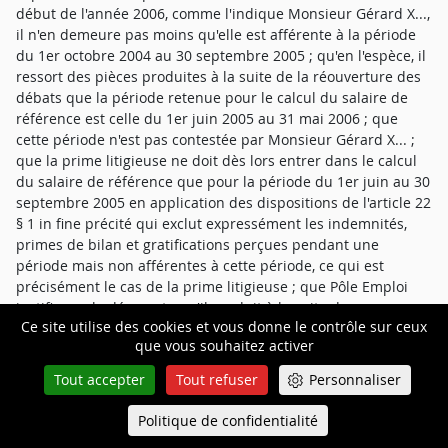
début de l'année 2006, comme l'indique Monsieur Gérard X...,
il n'en demeure pas moins qu'elle est afférente à la période
du 1er octobre 2004 au 30 septembre 2005 ; qu'en l'espèce, il
ressort des pièces produites à la suite de la réouverture des
débats que la période retenue pour le calcul du salaire de
référence est celle du 1er juin 2005 au 31 mai 2006 ; que
cette période n'est pas contestée par Monsieur Gérard X... ;
que la prime litigieuse ne doit dès lors entrer dans le calcul
du salaire de référence que pour la période du 1er juin au 30
septembre 2005 en application des dispositions de l'article 22
§ 1 in fine précité qui exclut expressément les indemnités,
primes de bilan et gratifications perçues pendant une
période mais non afférentes à cette période, ce qui est
précisément le cas de la prime litigieuse ; que Pôle Emploi
justifie par le décompte qu'il produit à la suite des
Ce site utilise des cookies et vous donne le contrôle sur ceux
explications sollicitées par le tribunal (intitulé "décision de
que vous souhaitez activer
prestation financière assurance) qu'il a été tenu compte de
cette prime prorata temporis pour un montant de 12.572,62
Tout accepter
Tout refuser
Personnaliser
€, et qu'il a ainsi fait une exacte application des articles 21 § 1
et 22 § 1 précités, ce qui l'a conduit à retenir un salaire de
Politique de confidentialité
Queue-Fair
Menu
référence de 81.612,62 €, soit un salaire journalier de