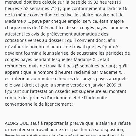
mensuel doit être calcule sur la base de 69,33 heures (16
heures x 52 semaines 712) ; que conformément à l'article 16
de la même convention collective, le salaire horaire net de
Madame X..., payé par chèque emploi service, était majoré
chaque mois de 10 % au titre de ses congés payés comme en
attestent les avis de prélèvement automatique des
cotisations verses au dossier ; qu'il convient donc, afin
d'évaluer le nombre d'heures de travail que les époux Y...
devaient fournir à leur salariée, de soustraire les périodes de
congés payes pendant lesquelles Madame X... était
rémunérée mais ne travaillait pas (5 semaines par an) ; qu'il
apparaît que le nombre d'heures réclamé par Madame X...
est inférieur au nombre d'heures de congés payes auxquels
elle avait droit et que la somme versée en janvier 2009 et
figurant sur l'attestation Assedic est supérieure au montant
cumulé des primes d'ancienneté et de l'indemnité
conventionnelle de licenciement ;
ALORS QUE, sauf à rapporter la preuve que le salarié a refusé
d'exécuter son travail ou ne s'est pas tenu à sa disposition,
l'employeur doit payer la rémunération correspondant à la