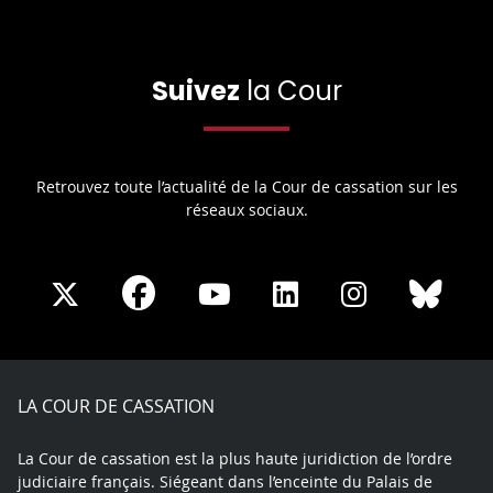
Suivez
la Cour
Retrouvez toute l’actualité de la Cour de cassation sur les
réseaux sociaux.
Share
Share
Share
Share
Sha
Share
on
on
on
on
on
on
Facebook
X
Youtube
LinkedIn
Instagram
Blue
play
LA COUR DE CASSATION
La Cour de cassation est la plus haute juridiction de l’ordre
judiciaire français. Siégeant dans l’enceinte du Palais de