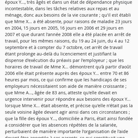
époux Y..., très âgés et dans un état de dépendance physique
incontestable, dans les tâches relatives aux repas et au
ménage, donc aux besoins de la vie courante ; qu'il est établi
que Mme X... a été absente, pour raisons de maladie 23 jours
en 2004, 15 jours en 2005, 16 jours en 2006 et 29 jours en
2007 et que durant l'année 2008 elle a été placée en arrêt de
travail, pour les mêmes raisons, du 19 au 24 juin, du 4 au 12
septembre et à compter du 7 octobre, cet arrêt de travail
étant prolonge au-delà du licenciement et justifiant la
dispense d'exécution du préavis par l'employeur ; que les
horaires de travail de Mme X... démontrent qu'à partir d'août
2006 elle était présente auprès des époux Y... entre 70 et 86
heures par mois, ce qui confirme que les handicaps de ses
employeurs nécessitaient son aide de manière croissante ;
que Mme A..., âgée de 83 ans, atteste qu'elle devait en
urgence intervenir pour répondre aux besoins des époux Y...
lorsque Mme X... était absente, et précise qu'elle n'était pas la
seule voisine âgée devant agir ainsi dans ces circonstances ;
que la fille des époux Y..., domiciliée a Paris, était ainsi fondée
a considérer que les absences répétées de la salariée,
perturbaient de manière importante l'organisation de l'aide
devant être apportée à ses parents, ce qui constituait une