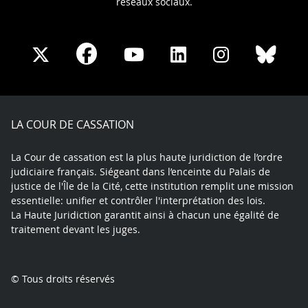
réseaux sociaux.
Share
Share
Share
Share
Sha
Share
on
on
on
on
on
on
Facebook
X
Youtube
LinkedIn
Instagram
Blue
play
LA COUR DE CASSATION
La Cour de cassation est la plus haute juridiction de l’ordre
judiciaire français. Siégeant dans l’enceinte du Palais de
justice de l'Île de la Cité, cette institution remplit une mission
essentielle: unifier et contrôler l'interprétation des lois.
La Haute Juridiction garantit ainsi à chacun une égalité de
traitement devant les juges.
© Tous droits réservés