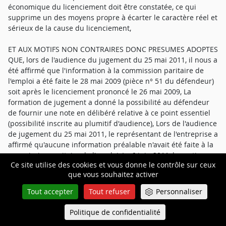
économique du licenciement doit être constatée, ce qui
supprime un des moyens propre à écarter le caractère réel et
sérieux de la cause du licenciement,
ET AUX MOTIFS NON CONTRAIRES DONC PRESUMES ADOPTES
QUE, lors de l'audience du jugement du 25 mai 2011, il nous a
été affirmé que l'information à la commission paritaire de
l'emploi a été faite le 28 mai 2009 (pièce n° 51 du défendeur)
soit après le licenciement prononcé le 26 mai 2009, La
formation de jugement a donné la possibilité au défendeur
de fournir une note en délibéré relative à ce point essentiel
(possibilité inscrite au plumitif d'audience), Lors de l'audience
de jugement du 25 mai 2011, le représentant de l'entreprise a
affirmé qu'aucune information préalable n'avait été faite à la
commission paritaire de l'emploi, Le 6 juin 2011, la partie
Ce site utilise des cookies et vous donne le contrôle sur ceux
défenderesse a fourni, dans le cadre de la note en délibéré,
que vous souhaitez activer
un nouvel élément s'agissant d'une lettre de l'union des
industries et métiers de la métallurgie (UIMM) Saône-et-Loire,
Tout accepter
Tout refuser
Personnaliser
datée du 30 mai 2011, soit 2 ans après les faits et affirmant
qu'un entretien aurait eu lieu avec la société AL-KO le 20 mai
Politique de confidentialité
Queue-Fair
Menu
2009 et qu'un document daté du 19 juin 2009 indiquant le