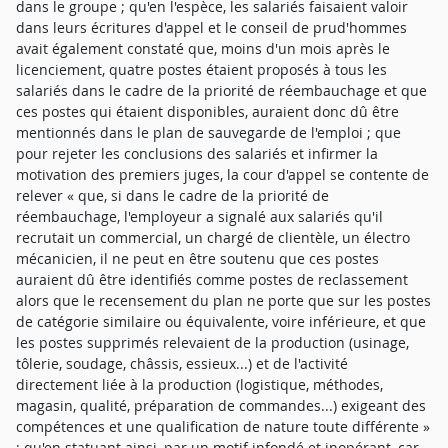
dans le groupe ; qu'en l'espèce, les salariés faisaient valoir
dans leurs écritures d'appel et le conseil de prud'hommes
avait également constaté que, moins d'un mois après le
licenciement, quatre postes étaient proposés à tous les
salariés dans le cadre de la priorité de réembauchage et que
ces postes qui étaient disponibles, auraient donc dû être
mentionnés dans le plan de sauvegarde de l'emploi ; que
pour rejeter les conclusions des salariés et infirmer la
motivation des premiers juges, la cour d'appel se contente de
relever « que, si dans le cadre de la priorité de
réembauchage, l'employeur a signalé aux salariés qu'il
recrutait un commercial, un chargé de clientèle, un électro
mécanicien, il ne peut en être soutenu que ces postes
auraient dû être identifiés comme postes de reclassement
alors que le recensement du plan ne porte que sur les postes
de catégorie similaire ou équivalente, voire inférieure, et que
les postes supprimés relevaient de la production (usinage,
tôlerie, soudage, châssis, essieux...) et de l'activité
directement liée à la production (logistique, méthodes,
magasin, qualité, préparation de commandes...) exigeant des
compétences et une qualification de nature toute différente »
; qu'en statuant ainsi, par un motif infondé et inopérant, car